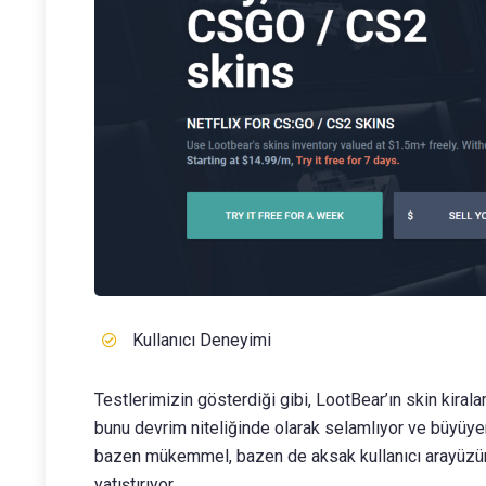
Kullanıcı Deneyimi
Testlerimizin gösterdiği gibi, LootBear’ın skin kiral
bunu devrim niteliğinde olarak selamlıyor ve büyüyen
bazen mükemmel, bazen de aksak kullanıcı arayüzün
yatıştırıyor.