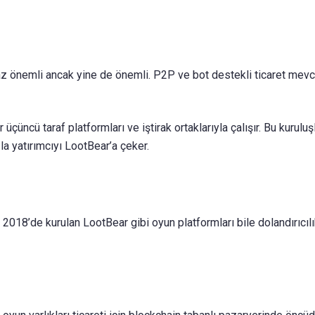
 az önemli ancak yine de önemli. P2P ve bot destekli ticaret mevcu
üçüncü taraf platformları ve iştirak ortaklarıyla çalışır. Bu kuruluşl
a yatırımcıyı LootBear’a çeker.
r. 2018’de kurulan LootBear gibi oyun platformları bile dolandırıcıl