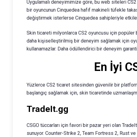
Uygulamalı deneyimimize göre, bu web siteleri CS2 sk
bir oyuncunun Cinquedea hafif makineli tüfekle takas e
değiştirmek isterlerse Cinquedea sahipleriyle etkileş
Skin ticareti milyonlarca CS2 oyuncusu için popüler 
daha kişiselleştirilmiş bir deneyim sağlamak için oy
kullanamazlar. Daha ödüllendirici bir deneyim garanti
En İyi C
Yüzlerce CS2 ticaret sitesinden güvenilir bir platform
başlangıç ​​sağlamak için, skin ticaretinde uzmanlaşm
TradeIt.gg
CSGO tüccarları için favori bir pazar yeri olan Trade
sunuyor. Counter-Strike 2, Team Fortress 2, Rust ve di