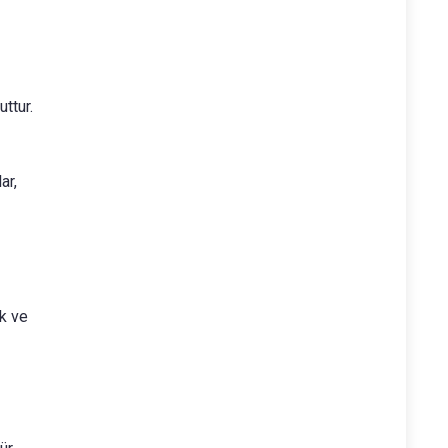
ttur.
ar,
ık ve