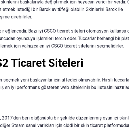
inlerini başkalarıyla değiştirmek için heyecan verici bir yerdir. 
tmek istediği bir Barok av tüfeği olabilir. Skinlerini Barok ile
ime girebilirler.
bir eğlencedir. Bazı iyi CSGO ticaret siteleri otomasyon kullansa 
uncudan oyuncuya işlemleri tercih eder. Tüccarlar herhangi bir pla
lemek için yalnızca en iyi CSGO ticaret sitelerini seçmelidirler.
S2 Ticaret Siteleri
 seçmek yeni başlayanlar için affedici olmayabilir. Hırslı tüccarla
ış en iyi performans gösteren web sitelerinin bu listesini hazırlad
It, 2017’den beri olağanüstü bir şekilde düzenlenmiş oyun içi skinl
ğer Steam sanal varlıkları için ciddi bir skin ticaret platformudur