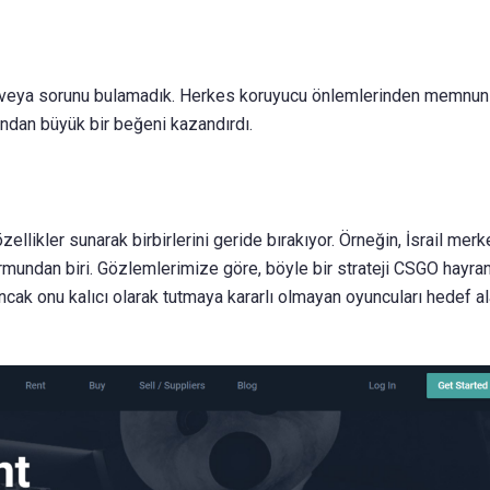
ığı veya sorunu bulamadık. Herkes koruyucu önlemlerinden memnun 
ndan büyük bir beğeni kazandırdı.
zellikler sunarak birbirlerini geride bırakıyor. Örneğin, İsrail merk
ormundan biri. Gözlemlerimize göre, böyle bir strateji CSGO hayran
 ancak onu kalıcı olarak tutmaya kararlı olmayan oyuncuları hedef a