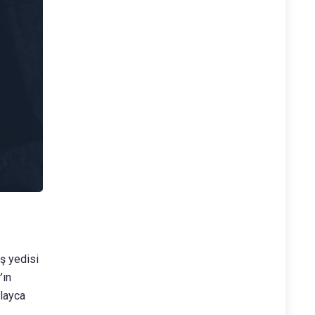
iş yedisi
’ın
layca