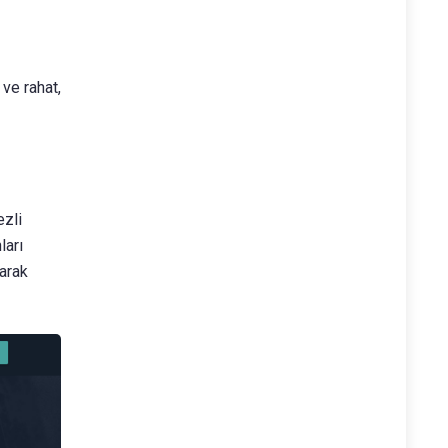
ve rahat,
ezli
ları
larak