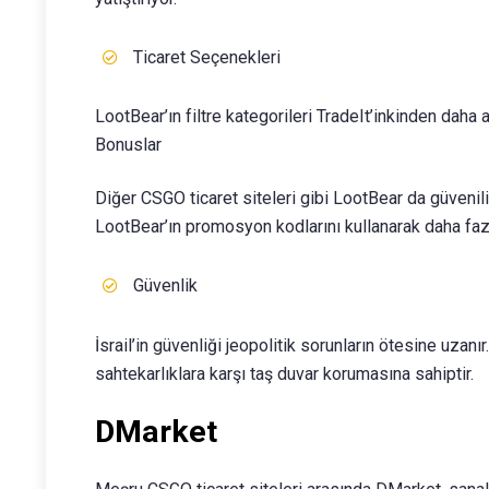
Ticaret Seçenekleri
LootBear’ın filtre kategorileri TradeIt’inkinden daha
Bonuslar
Diğer CSGO ticaret siteleri gibi LootBear da güvenilir 
LootBear’ın promosyon kodlarını kullanarak daha fazl
Güvenlik
İsrail’in güvenliği jeopolitik sorunların ötesine uzanı
sahtekarlıklara karşı taş duvar korumasına sahiptir.
DMarket