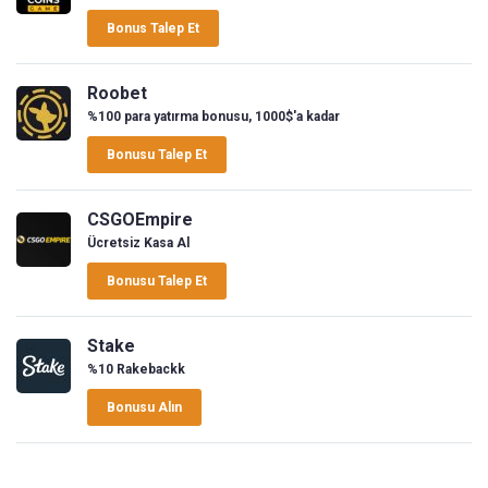
Bonus Talep Et
Roobet
%100 para yatırma bonusu, 1000$'a kadar
Bonusu Talep Et
CSGOEmpire
Ücretsiz Kasa Al
Bonusu Talep Et
Stake
%10 Rakebackk
Bonusu Alın