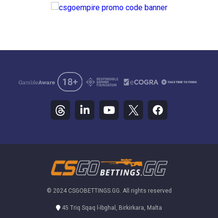
© 2024 CSGOBETTINGS.GG. All rights reserved
45 Triq Sqaq l-Ibghal, Birkirkara, Malta