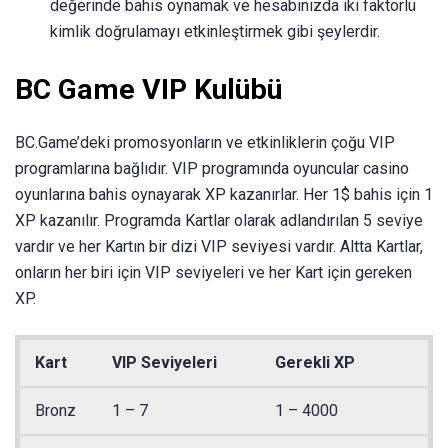
değerinde bahis oynamak ve hesabınızda iki faktörlü
kimlik doğrulamayı etkinleştirmek gibi şeylerdir.
BC Game VIP Kulübü
BC.Game’deki promosyonların ve etkinliklerin çoğu VIP
programlarına bağlıdır. VIP programında oyuncular casino
oyunlarına bahis oynayarak XP kazanırlar. Her 1$ bahis için 1
XP kazanılır. Programda Kartlar olarak adlandırılan 5 seviye
vardır ve her Kartın bir dizi VIP seviyesi vardır. Altta Kartlar,
onların her biri için VIP seviyeleri ve her Kart için gereken
XP.
Kart
VIP Seviyeleri
Gerekli XP
Bronz
1 – 7
1 – 4000