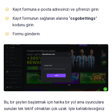
Kayıt formuna e-posta adresinizi ve şifrenizi girin.
Kayıt formunun sağlanan alanına “
csgobettings
”
kodunu girin.
Formu gönderin.
Bu, bir şeyleri başlatmak için harika bir yol ama oyunculara
sunulan tek teklif olmaktan çok uzak. İşte katılabileceğiniz