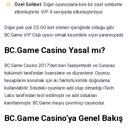
Özel Sohbet
: Diğer oyuncularla bire bir özel sohbette
etkinleştirilir. VIP 4 seviyede etkinleştiriliyor.
Diğer pek çok CS GO bet siteleri içeriğinde olduğu gibi
BC.Game VIP Club üyesi olmak kesinlikle sizin yararınızadır.
BC.Game Casino Yasal mı?
BC.Game Casino 2017’den beri faaliyettedir ve Curacao
hükümeti tarafından lisanslanır ve düzenlenir. Oyuncu
hesaplarını korumak için iki faktörlü kimlik doğrulama
kullanılabilir. Sitedeki oyunların adil olup olmadığı iTech
Labs tarafından test edilmiştir ve adil oldukları
kanıtlanmıştır. BC.Game meşru çevrimiçi casinodur.
BC.Game Casino’ya Genel Bakış