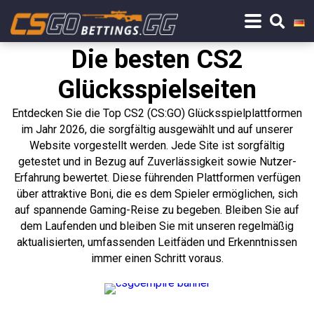
Die besten CS2
Glücksspielseiten
Entdecken Sie die Top CS2 (CS:GO) Glücksspielplattformen
im Jahr 2026, die sorgfältig ausgewählt und auf unserer
Website vorgestellt werden. Jede Site ist sorgfältig
getestet und in Bezug auf Zuverlässigkeit sowie Nutzer-
Erfahrung bewertet. Diese führenden Plattformen verfügen
über attraktive Boni, die es dem Spieler ermöglichen, sich
auf spannende Gaming-Reise zu begeben. Bleiben Sie auf
dem Laufenden und bleiben Sie mit unseren regelmäßig
aktualisierten, umfassenden Leitfäden und Erkenntnissen
immer einen Schritt voraus.