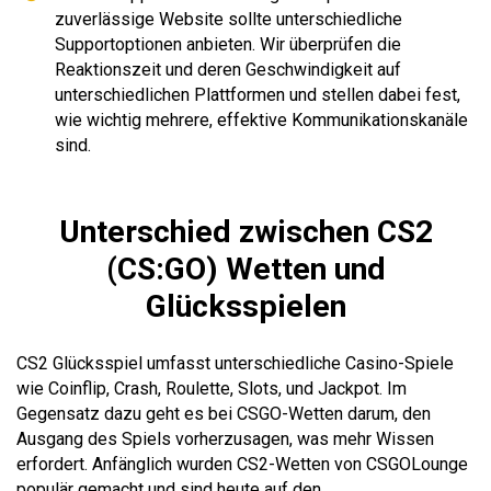
zuverlässige Website sollte unterschiedliche
Supportoptionen anbieten. Wir überprüfen die
Reaktionszeit und deren Geschwindigkeit auf
unterschiedlichen Plattformen und stellen dabei fest,
wie wichtig mehrere, effektive Kommunikationskanäle
sind.
Unterschied zwischen CS2
(CS:GO) Wetten und
Glücksspielen
CS2 Glücksspiel umfasst unterschiedliche Casino-Spiele
wie Coinflip, Crash, Roulette, Slots, und Jackpot. Im
Gegensatz dazu geht es bei CSGO-Wetten darum, den
Ausgang des Spiels vorherzusagen, was mehr Wissen
erfordert. Anfänglich wurden CS2-Wetten von CSGOLounge
populär gemacht und sind heute auf den