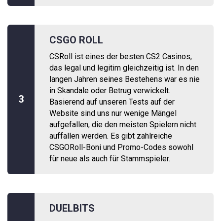
CSGO ROLL
CSRoll ist eines der besten CS2 Casinos,
das legal und legitim gleichzeitig ist. In den
langen Jahren seines Bestehens war es nie
in Skandale oder Betrug verwickelt.
3
Basierend auf unseren Tests auf der
Website sind uns nur wenige Mängel
aufgefallen, die den meisten Spielern nicht
auffallen werden. Es gibt zahlreiche
CSGORoll-Boni und Promo-Codes sowohl
für neue als auch für Stammspieler.
DUELBITS