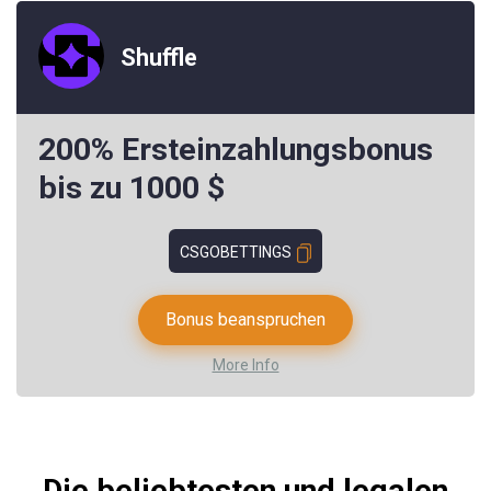
Shuffle
200% Ersteinzahlungsbonus
bis zu 1000 $
CSGOBETTINGS
Bonus beanspruchen
More Info
Die beliebtesten und legalen