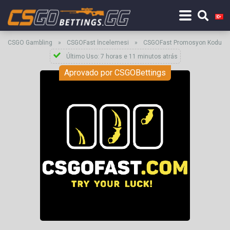
CSGO Gambling
»
CSGOFast İncelemesi
»
CSGOFast Promosyon Kodu
Último Uso: 7 horas e 11 minutos atrás
Aprovado por CSGOBettings