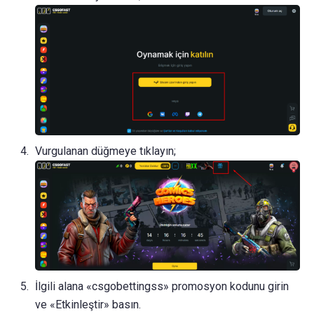
Vurgulanan düğmeye tıklayın;
İlgili alana «csgobettingss» promosyon kodunu girin
ve «Etkinleştir» basın.