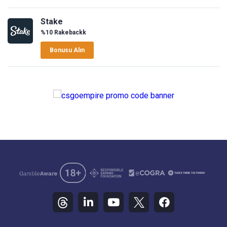
Stake
%10 Rakebackk
Bonusu Alın