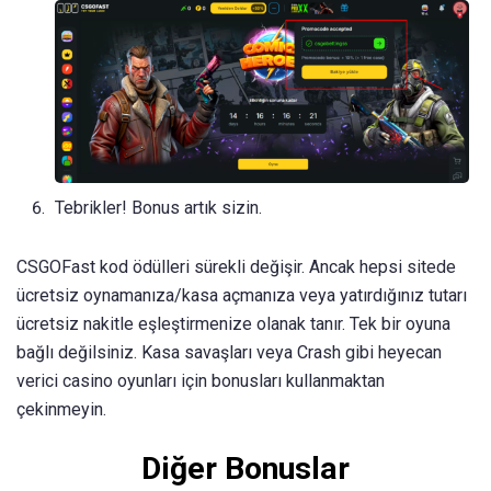
Tebrikler! Bonus artık sizin.
CSGOFast kod ödülleri sürekli değişir. Ancak hepsi sitede
ücretsiz oynamanıza/kasa açmanıza veya yatırdığınız tutarı
ücretsiz nakitle eşleştirmenize olanak tanır. Tek bir oyuna
bağlı değilsiniz. Kasa savaşları veya Crash gibi heyecan
verici casino oyunları için bonusları kullanmaktan
çekinmeyin.
Diğer Bonuslar