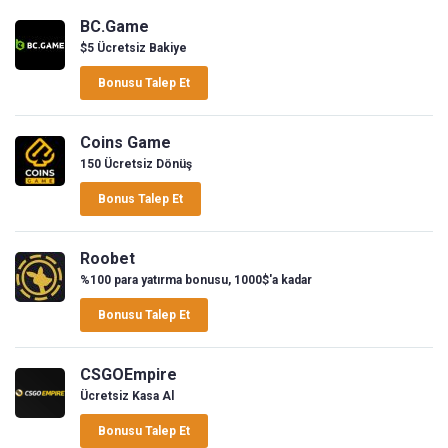
BC.Game
$5 Ücretsiz Bakiye
Bonusu Talep Et
Coins Game
150 Ücretsiz Dönüş
Bonus Talep Et
Roobet
%100 para yatırma bonusu, 1000$'a kadar
Bonusu Talep Et
CSGOEmpire
Ücretsiz Kasa Al
Bonusu Talep Et