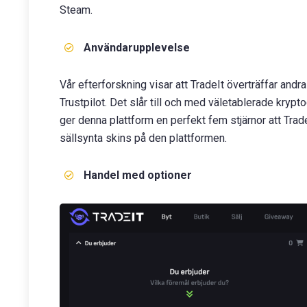
Steam.
Användarupplevelse
Vår efterforskning visar att TradeIt överträffar an
Trustpilot. Det slår till och med väletablerade kryp
ger denna plattform en perfekt fem stjärnor att Tr
sällsynta skins på den plattformen.
Handel med optioner