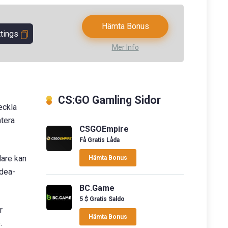
Hämta Bonus
tings
Mer Info
CS:GO Gamling Sidor
eckla
ntera
CSGOEmpire
Få Gratis Låda
lare kan
Hämta Bonus
edea-
BC.Game
5 $ Gratis Saldo
r
Hämta Bonus
.