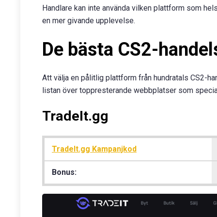
Handlare kan inte använda vilken plattform som hels
en mer givande upplevelse.
De bästa CS2-handel
Att välja en pålitlig plattform från hundratals CS2-h
listan över toppresterande webbplatser som speciali
TradeIt.gg
TradeIt.gg Kampanjkod
Bonus: