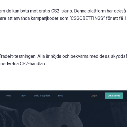
om de kan byta mot gratis CS2-skins. Denna plattform har också 
ndlare att använda kampanjkoder som “CSGOBETTINGS” för att få 
r TradeIt-testningen. Alla är nöjda och bekväma med dess skyddså
tsmedvetna CS2-handlare.