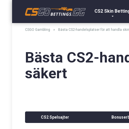
CS2 Skin Bettin
CSGO Gambling
»
Bästa CS2-handelsplatser för att handla ski
Bästa CS2-hande
säkert
CS2 Spelsajter
Bonuser