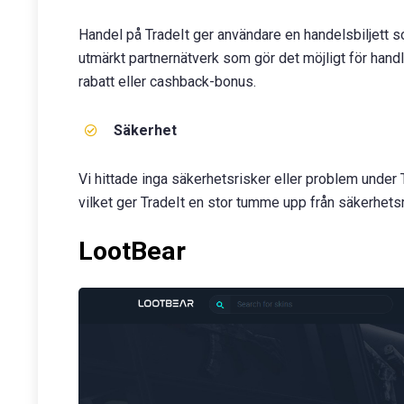
Handel på TradeIt ger användare en handelsbiljett s
utmärkt partnernätverk som gör det möjligt för ha
rabatt eller cashback-bonus.
Säkerhet
Vi hittade inga säkerhetsrisker eller problem unde
vilket ger TradeIt en stor tumme upp från säkerhe
LootBear