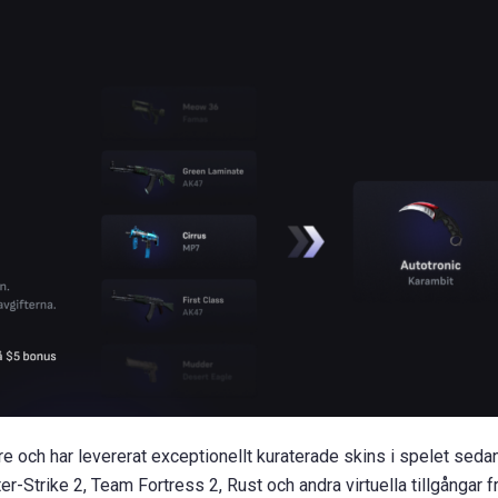
e och har levererat exceptionellt kuraterade skins i spelet seda
r-Strike 2, Team Fortress 2, Rust och andra virtuella tillgångar f