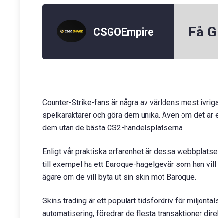
Få G
CSGOEmpire
Counter-Strike-fans är några av världens mest ivriga
spelkaraktärer och göra dem unika. Även om det är en
dem utan de bästa CS2-handelsplatserna.
Enligt vår praktiska erfarenhet är dessa webbplatse
till exempel ha ett Baroque-hagelgevär som han vil
ägare om de vill byta ut sin skin mot Baroque.
Skins trading är ett populärt tidsfördriv för miljo
automatisering, föredrar de flesta transaktioner dir