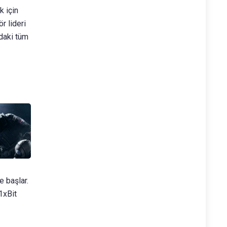
k için
r lideri
’daki tüm
e başlar.
1xBit