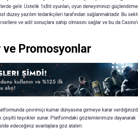
ürlerde gelir. Üstelik 1xBit oyunları, oyun deneyiminizi güçlendirme
st düzey yazılım tedarikçileri tarafından sağlanmaktadır. Bu sektö
örsellere ve adil sonuçlara sahip olmasını sağlar ve bu da Casino
 ve Promosyonlar
 platformunda çevrimiçi kumar dünyasına girmeye karar verdiğinizd
çeşitli teşvikler sunar. Platformdaki gözlemlerimize dayanarak 
lde edeceğiniz avantajlara göz atalım: