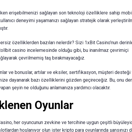
yken erişebilmenizi sağlayan son teknoloji özelliklere sahip mobi
kullanıcı deneyimi yaşamanızı sağlayan stratejik olarak yerleştiril
ştır.
zersiz özelliklerden bazıları nelerdir? Sizi 1xBit Casino’nun deri
ollbit casino incelemesinde olduğu gibi, bu inanılmaz çevrimiçi
sağlayarak çevrilmemiş taş bırakmayacağız.
r ve bonuslar, artılar ve eksiler, sertifikasyon, müşteri desteği
ize dayanarak bazı özelliklerini gözden geçireceğiz. Bu, onu de
 yapan şeyin ne olduğunu anlamanıza yardımcı olacaktır.
klenen Oyunlar
Casino, her oyuncunun zevkine ve tercihine uygun çeşitli büyüleyi
 slotlardan hoşlanıyor olun ister kripto para oyunlarında şansınız