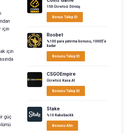
Coins Game
150 Ücretsiz Dönüş
n
Bonus Talep Et
ından
 için
Roobet
%100 para yatırma bonusu, 1000$'a
kadar
ak için
Bonusu Talep Et
rasında
CSGOEmpire
Ücretsiz Kasa Al
Bonusu Talep Et
Stake
%10 Rakebackk
ir güç
bölümü
Bonusu Alın