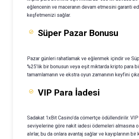
eğlencenin ve maceranın devam etmesini garanti eder
keşfetmenizi sağlar.
Süper Pazar Bonusu
Pazar günleri rahatlamak ve eğlenmek içindir ve Sü
%25’lik bir bonusun veya eşit miktarda kripto para bi
tamamlamanın ve ekstra oyun zamanının keyfini çıkar
VIP Para İadesi
Sadakat 1xBit Casino’da cömertçe ödüllendirilir. VI
seviyelerine göre nakit iadesi ödemeleri almasına o
alırlar, bu da onlara avantaj sağlar ve kayıplarının bir