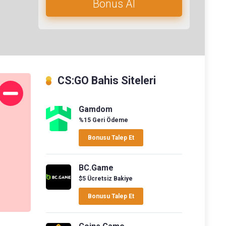
Bonus Al
CS:GO Bahis Siteleri
Gamdom
%15 Geri Ödeme
Bonusu Talep Et
BC.Game
$5 Ücretsiz Bakiye
Bonusu Talep Et