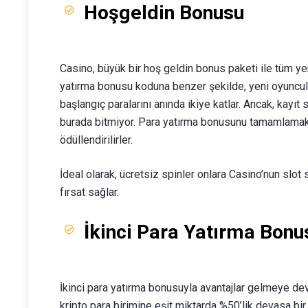
Hoşgeldin Bonusu
Casino, büyük bir hoş geldin bonus paketi ile tüm ye
yatırma bonusu koduna benzer şekilde, yeni oyuncula
başlangıç paralarını anında ikiye katlar. Ancak, kayıt 
burada bitmiyor. Para yatırma bonusunu tamamlamak i
ödüllendirilirler.
İdeal olarak, ücretsiz spinler onlara Casino’nun slot
fırsat sağlar.
İkinci Para Yatırma Bonu
İkinci para yatırma bonusuyla avantajlar gelmeye dev
kripto para birimine eşit miktarda %50’lik devasa bir