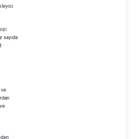
kleyici
izi
ız sayıda
d
 ve
ardan
 ve
 eden