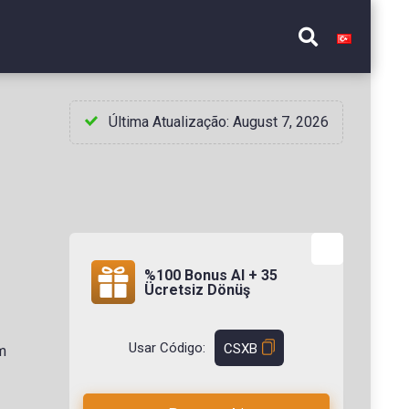
Última Atualização: August 7, 2026
%100 Bonus Al + 35
Ücretsiz Dönüş
Usar Código:
CSXB
m