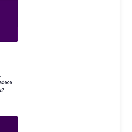
,
sadece
z?