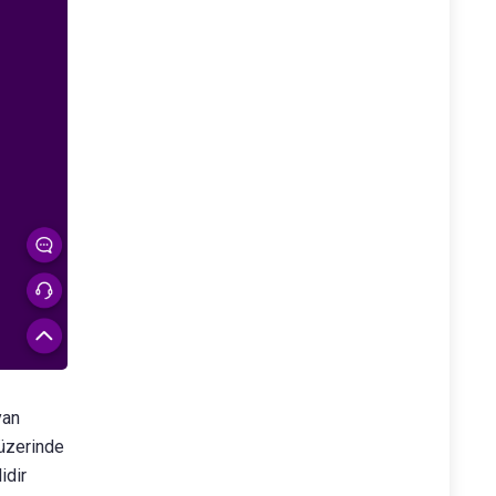
yan
 üzerinde
idir