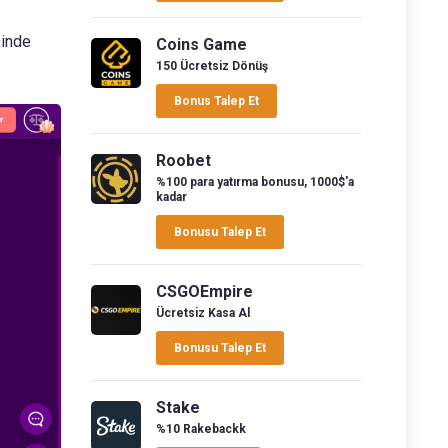
sinde
Coins Game
150 Ücretsiz Dönüş
Bonus Talep Et
Roobet
%100 para yatırma bonusu, 1000$'a
kadar
Bonusu Talep Et
CSGOEmpire
Ücretsiz Kasa Al
Bonusu Talep Et
Stake
%10 Rakebackk