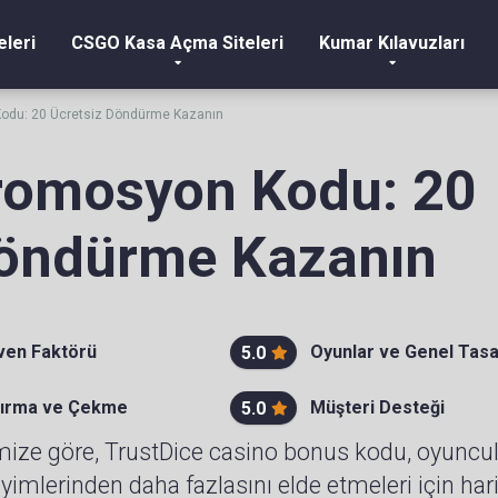
eleri
CSGO Kasa Açma Siteleri
Kumar Kılavuzları
odu: 20 Ücretsiz Döndürme Kazanın
romosyon Kodu: 20
Döndürme Kazanın
ven Faktörü
Oyunlar ve Genel Tas
5.0
tırma ve Çekme
Müşteri Desteği
5.0
ize göre, TrustDice casino bonus kodu, oyuncu
imlerinden daha fazlasını elde etmeleri için hari