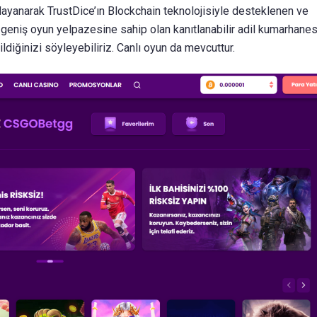
yanarak TrustDice’ın Blockchain teknolojisiyle desteklenen ve
ve geniş oyun yelpazesine sahip olan kanıtlanabilir adil kumarhane
diğinizi söyleyebiliriz. Canlı oyun da mevcuttur.