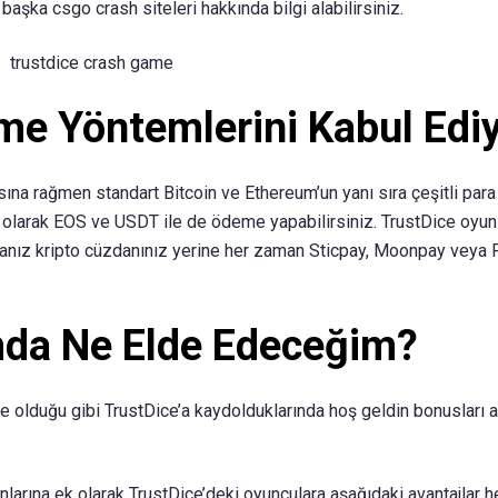
 başka csgo crash siteleri hakkında bilgi alabilirsiniz.
me Yöntemlerini Kabul Edi
sına rağmen standart Bitcoin ve Ethereum’un yanı sıra çeşitli para
ek olarak EOS ve USDT ile de ödeme yapabilirsiniz. TrustDice oyunl
anız kripto cüzdanınız yerine her zaman Sticpay, Moonpay veya P
da Ne Elde Edeceğim?
e olduğu gibi TrustDice’a kaydolduklarında hoş geldin bonusları 
onlarına ek olarak TrustDice’deki oyunculara aşağıdaki avantajlar 