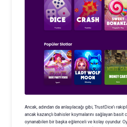
Ancak, adından da anlaşılacağı gibi, TrustDice’ı raki
ancak kazançlı bahisler koymalarını sağlayan basit 
oynanabilen bir başka eğlenceli ve kolay oyundur. 