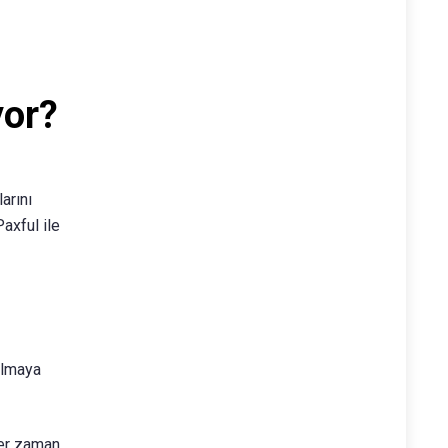
yor?
arını
axful ile
almaya
her zaman