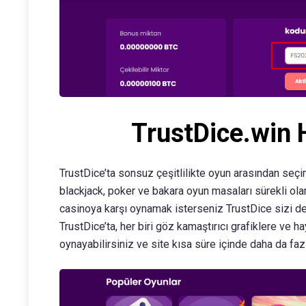
TrustDice.win 
TrustDice’ta sonsuz çeşitlilikte oyun arasından seçi
blackjack, poker ve bakara oyun masaları sürekli ola
casinoya karşı oynamak isterseniz TrustDice sizi d
TrustDice’ta, her biri göz kamaştırıcı grafiklere ve h
oynayabilirsiniz ve site kısa süre içinde daha da faz