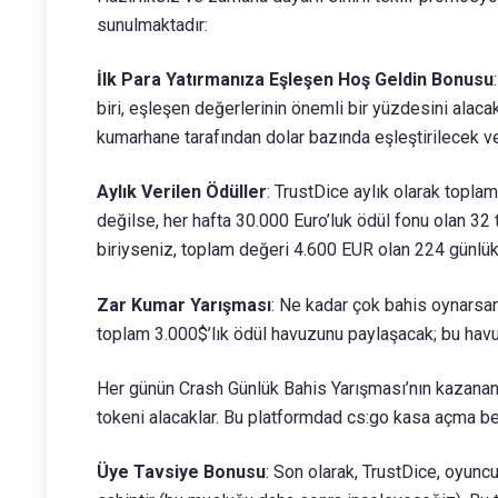
sunulmaktadır:
İlk Para Yatırmanıza Eşleşen Hoş Geldin Bonusu
biri, eşleşen değerlerinin önemli bir yüzdesini alacak
kumarhane tarafından dolar bazında eşleştirilecek ve
Aylık Verilen Ödüller
: TrustDice aylık olarak topl
değilse, her hafta 30.000 Euro’luk ödül fonu olan 3
biriyseniz, toplam değeri 4.600 EUR olan 224 günlük 
Zar Kumar Yarışması
: Ne kadar çok bahis oynarsan
toplam 3.000$’lık ödül havuzunu paylaşacak; bu havuzd
Her günün Crash Günlük Bahis Yarışması’nın kazananla
tokeni alacaklar. Bu platformdad cs:go kasa açma b
Üye Tavsiye Bonusu
: Son olarak, TrustDice, oyunc