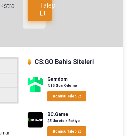
Talep
ekstra
Et
CS:GO Bahis Siteleri
Gamdom
%15 Geri Ödeme
Bonusu Talep Et
BC.Game
$5 Ücretsiz Bakiye
Bonusu Talep Et
kumar