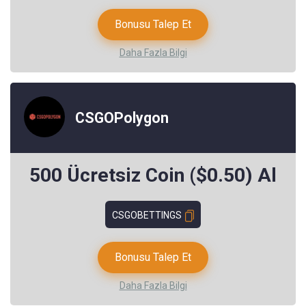
Bonusu Talep Et
Daha Fazla Bilgi
CSGOPolygon
500 Ücretsiz Coin ($0.50) Al
CSGOBETTINGS
Bonusu Talep Et
Daha Fazla Bilgi