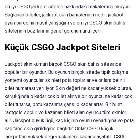
en iyi CSGO jackpot siteleri hakkındaki makalemizi okuyun.
Sağlanan bilgiler, jackpot skin bahislerinin nedir, jackpot
oyun sürecinin nasıl çalıştığını ve en iyi CSGO skin bahis
sitelerinin bazılarının genel görünümünü içerir.
Küçük CSGO Jackpot Siteleri
Jackpot skin kumarı birçok CSGO skin bahis sitesinde
popüler bir oyundur. Bu oyunun birçok sitede tipik çalışma
yöntemi oyuncular skinleri pota toplarlar ve onlara belirli
bilet numarası veriliyor. Skin değeri ne kadar yüksek olursa,
karşılığında o kadar çok bilet alır ve bir oyuncu ne kadar çok
bilet tutarsa, potu kazanma şansı o kadar artar. Bir bilet
rastgele seçilir ve kazanan bileti alan oyuncu tüm skinleri
alır. Jackpot büyüklüğü, kaç kişinin oyunu oynadığına ve pota
kaç tane skin girildiğine bağlıdır. Onlar CSGO küçük
jackpottan yüksek değerli skinlere kadar ulaşabilir. CSGO