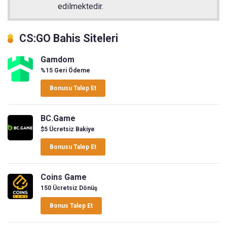
edilmektedir.
CS:GO Bahis Siteleri
Gamdom
%15 Geri Ödeme
Bonusu Talep Et
BC.Game
$5 Ücretsiz Bakiye
Bonusu Talep Et
Coins Game
150 Ücretsiz Dönüş
Bonus Talep Et