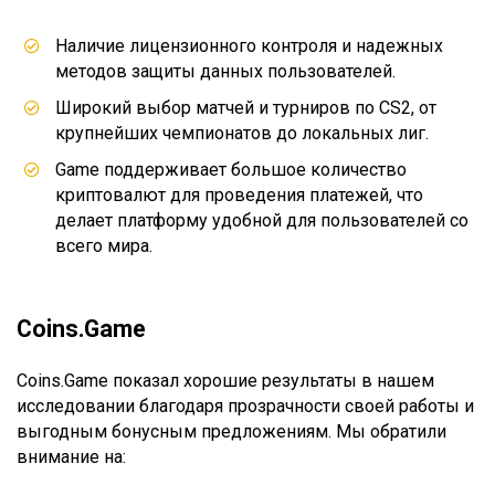
Наличие лицензионного контроля и надежных
методов защиты данных пользователей.
Широкий выбор матчей и турниров по CS2, от
крупнейших чемпионатов до локальных лиг.
Game поддерживает большое количество
криптовалют для проведения платежей, что
делает платформу удобной для пользователей со
всего мира.
Coins.Game
Coins.Game показал хорошие результаты в нашем
исследовании благодаря прозрачности своей работы и
выгодным бонусным предложениям. Мы обратили
внимание на: