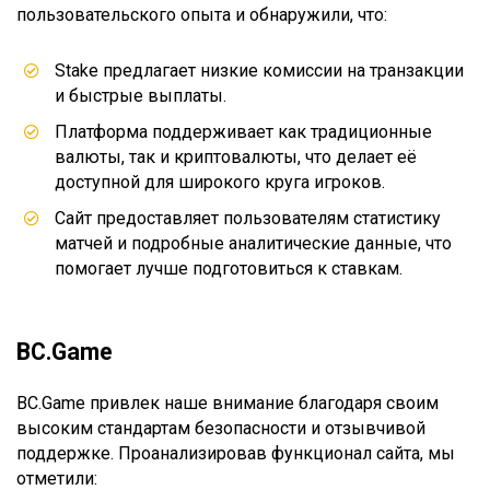
пользовательского опыта и обнаружили, что:
Stake предлагает низкие комиссии на транзакции
и быстрые выплаты.
Платформа поддерживает как традиционные
валюты, так и криптовалюты, что делает её
доступной для широкого круга игроков.
Сайт предоставляет пользователям статистику
матчей и подробные аналитические данные, что
помогает лучше подготовиться к ставкам.
BC.Game
BC.Game привлек наше внимание благодаря своим
высоким стандартам безопасности и отзывчивой
поддержке. Проанализировав функционал сайта, мы
отметили: