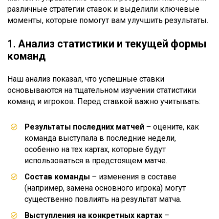
различные стратегии ставок и выделили ключевые
моменты, которые помогут вам улучшить результаты.
1. Анализ статистики и текущей формы
команд
Наш анализ показал, что успешные ставки
основываются на тщательном изучении статистики
команд и игроков. Перед ставкой важно учитывать:
Результаты последних матчей
– оцените, как
команда выступала в последние недели,
особенно на тех картах, которые будут
использоваться в предстоящем матче.
Состав команды
– изменения в составе
(например, замена основного игрока) могут
существенно повлиять на результат матча.
Выступления на конкретных картах
–