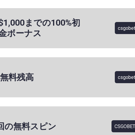
$1,000までの100%初
csgobet
金ボーナス
の無料残高
csgobet
0回の無料スピン
CSGOBET