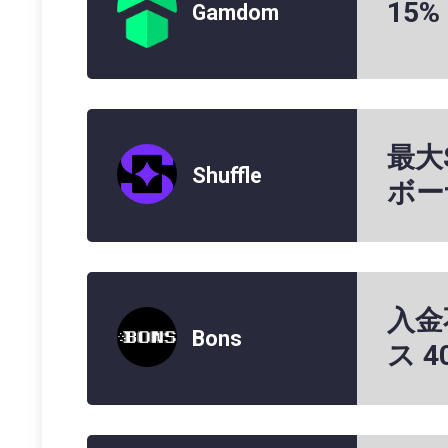
15
Gamdom
最大
Shuffle
ボー
入金
Bons
ス 