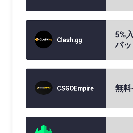
5%
Clash.gg
バッ
無料
CSGOEmpire