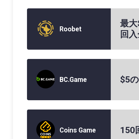
最大
Roobet
回入
$5
BC.Game
15
Coins Game