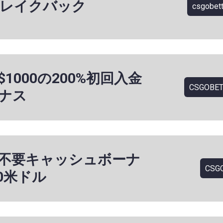
% レイクバック
csgobet
$1000の200%初回入金
CSGOBET
ナス
不要キャッシュボーナ
CSG
40米ドル