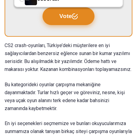
Vote
CS2 crash-oyunları, Türkiye’deki müşterilere en iyi
sağlayıcılardan benzersiz eğlence sunan bir kumar yazılımı
serisidir. Bu alışılmadık bir yazılımdır. Ödeme hattı ve
makarası yoktur. Kazanan kombinasyonları toplayamazsınız.
Bu kategorideki oyunlar çarpışma mekaniğine
dayanmaktadır. Turlar hızlı geçer ve göreviniz, nesne, kişi
veya uçak oyun alanını terk edene kadar bahsinizi
zamanında kaybetmektir.
En iyi seçenekleri seçmemize ve bunları okuyucularımıza
sunmamıza olanak tanıyan birkaç siteyi çarpışma oyunlarıyla