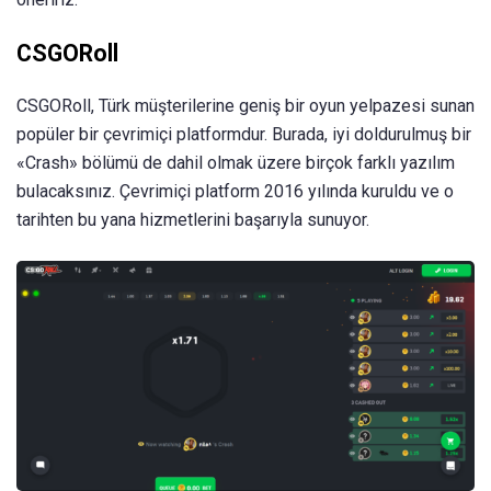
CSGORoll
CSGORoll, Türk müşterilerine geniş bir oyun yelpazesi sunan
popüler bir çevrimiçi platformdur. Burada, iyi doldurulmuş bir
«Crash» bölümü de dahil olmak üzere birçok farklı yazılım
bulacaksınız. Çevrimiçi platform 2016 yılında kuruldu ve o
tarihten bu yana hizmetlerini başarıyla sunuyor.