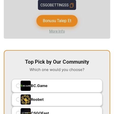
CSGOBETTINGSS
Bonusu Talep Et
More Info
Top Pick by Our Community
Which one would you choose?
BC.Game
Roobet
CSGOFast