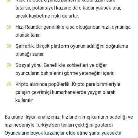
tutarsa, potansiyel kazanç da o kadar yüksek olur,
ancak kaybetme riski de artar.
Hız: Rauntlar genellikle kısa olduğundan hızlı oynanışa
olanak tanır.
Şeffaflık: Birçok platform oyunun adilliğini doğrulama
olanağı sunar.
Sosyal yönü: Genellikle sohbetleri ve diğer
oyuncuların bahislerini görme yeteneğini içerir.
Kripto alanında popülerlik: Kripto para birimleriyle
çalışan çevrimiçi kumarhanelerde yaygın olarak
kullanılır.
Bu ürüne ilişkin analizimiz, hızlandırılmış kumarın sadeliği ve
hızı nedeniyle Türkiye’den tınıları çektiğini gösterdi.
Oyuncuların büyük kazançlar elde etme şansı yüksektir