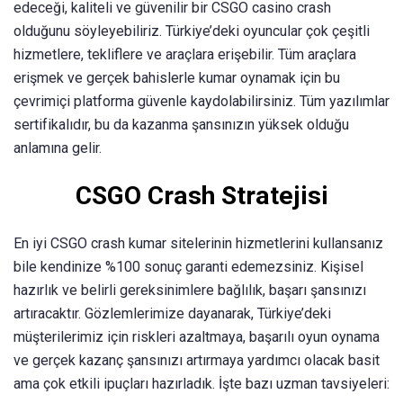
edeceği, kaliteli ve güvenilir bir CSGO casino crash
olduğunu söyleyebiliriz. Türkiye’deki oyuncular çok çeşitli
hizmetlere, tekliflere ve araçlara erişebilir. Tüm araçlara
erişmek ve gerçek bahislerle kumar oynamak için bu
çevrimiçi platforma güvenle kaydolabilirsiniz. Tüm yazılımlar
sertifikalıdır, bu da kazanma şansınızın yüksek olduğu
anlamına gelir.
CSGO Crash Stratejisi
En iyi CSGO crash kumar sitelerinin hizmetlerini kullansanız
bile kendinize %100 sonuç garanti edemezsiniz. Kişisel
hazırlık ve belirli gereksinimlere bağlılık, başarı şansınızı
artıracaktır. Gözlemlerimize dayanarak, Türkiye’deki
müşterilerimiz için riskleri azaltmaya, başarılı oyun oynama
ve gerçek kazanç şansınızı artırmaya yardımcı olacak basit
ama çok etkili ipuçları hazırladık. İşte bazı uzman tavsiyeleri: