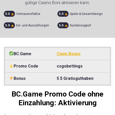
gültige Casino Boni aktivieren kann.
5.0
Vertrauensfaktor
5.0
Spiele & Gesamtdesign
5.0
Ein- und Auszahlungen
5.0
Kundensupport
BC.Game
Claim Bonus
Promo Code
csgobettings
Bonus
5 $ Gratisguthaben
BC.Game Promo Code ohne
Einzahlung: Aktivierung