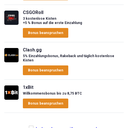
CSGORoll
3 kostenlose Kisten
+5 % Bonus auf die erste Einzahlung
Bonus beanspruchen
Clash.gg
5% Einzahlungsbonus, Rakeback und täglich kostenlose
Kisten
Bonus beanspruchen
1xBit
Willkommensbonus bis zu 8,75 BTC
Bonus beanspruchen