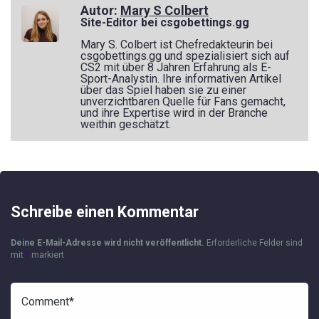
Autor:
Mary S Colbert
Site-Editor bei csgobettings.gg
Mary S. Colbert ist Chefredakteurin bei
csgobettings.gg und spezialisiert sich auf
CS2 mit über 8 Jahren Erfahrung als E-
Sport-Analystin. Ihre informativen Artikel
über das Spiel haben sie zu einer
unverzichtbaren Quelle für Fans gemacht,
und ihre Expertise wird in der Branche
weithin geschätzt.
Schreibe einen Kommentar
Deine E-Mail-Adresse wird nicht veröffentlicht.
Erforderliche Felder sind
mit
*
markiert