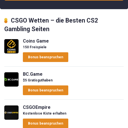
CSGO Wetten – die Besten CS2
Gambling Seiten
Coins Game
150 Freispiele
Bonus beanspruchen
BC.Game
$5 Gratisguthaben
Bonus beanspruchen
CSGOEmpire
Kostenlose Kiste erhalten
Bonus beanspruchen