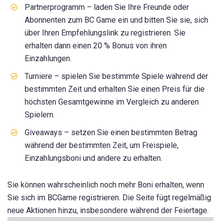
Partnerprogramm – laden Sie Ihre Freunde oder
Abonnenten zum BC Game ein und bitten Sie sie, sich
über Ihren Empfehlungslink zu registrieren. Sie
erhalten dann einen 20 % Bonus von ihren
Einzahlungen.
Turniere – spielen Sie bestimmte Spiele während der
bestimmten Zeit und erhalten Sie einen Preis für die
höchsten Gesamtgewinne im Vergleich zu anderen
Spielern.
Giveaways – setzen Sie einen bestimmten Betrag
während der bestimmten Zeit, um Freispiele,
Einzahlungsboni und andere zu erhalten.
Sie können wahrscheinlich noch mehr Boni erhalten, wenn
Sie sich im BCGame registrieren. Die Seite fügt regelmäßig
neue Aktionen hinzu, insbesondere während der Feiertage.