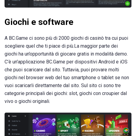
Giochi e software
A BC.Game ci sono più di 2000 giochi di casinò tra cui puoi
scegliere quel che ti piace di più.La maggior parte dei
giochi ha un’opportunità di giocare gratis in modalità demo.
C’è un’applicazione BC.Game per dispositivi Android e iOS
che puoi scaricare dal sito. Tuttavia, puoi provare molti
giochi nel browser web del tuo smartphone o tablet se non
vuoi scaricarli direttamente dal sito. Sul sito ci sono tre
categorie principali dei giochi: slot, giochi con croupier dal
vivo o giochi originali.