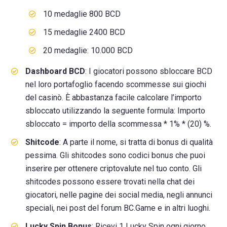
10 medaglie 800 BCD
15 medaglie 2400 BCD
20 medaglie: 10.000 BCD
Dashboard BCD
: I giocatori possono sbloccare BCD
nel loro portafoglio facendo scommesse sui giochi
del casinò. È abbastanza facile calcolare l’importo
sbloccato utilizzando la seguente formula: Importo
sbloccato = importo della scommessa * 1% * (20) %.
Shitcode
: A parte il nome, si tratta di bonus di qualità
pessima. Gli shitcodes sono codici bonus che puoi
inserire per ottenere criptovalute nel tuo conto. Gli
shitcodes possono essere trovati nella chat dei
giocatori, nelle pagine dei social media, negli annunci
speciali, nei post del forum BC.Game e in altri luoghi.
Lucky Spin Bonus
: Ricevi 1 Lucky Spin ogni giorno