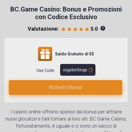
BC.Game Casino: Bonus e Promozioni
con Codice Esclusivo
Valutazione:
5.0
Saldo Gratuito di 5$
csgobettings
Use Code:
Richiedi il Bonus
I casinò online offrono spesso dei bonus per attrarre
nuovi giocatori e farli tornare ai loro siti. BC.Game Casino,
fortunatamente, è uguale e ci sono un sacco di