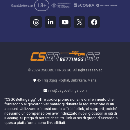
© 2024 CSGOBETTINGS.GG. All rights reserved
45 Triq Sqaq l-Ibghal, Birkirkara, Malta
info@csgobettings.com
"CSGOBettings.gg" offre codici promozionali e di riferimento che
forniscono ai giocatori vari vantaggi durante la registrazione di un
account. Utilizzando i nostri codici affiliati e link, ci supporti, poiché
riceviamo un compenso per aver indirizzato nuovi giocatori ai siti di
iGaming. Si prega di notare che tutti i link ai siti di gioco d'azzardo su
questa piattaforma sono link affiliati.