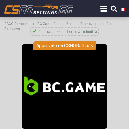
CSGO Gambling
»
BC.Game Casino: Bonus e Promozioni con Codice
Esclusivo
Ultimo utilizzo: 16 ore e 31 minuti fa
Approvato da CSGOBettings