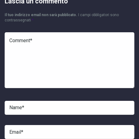
Lascia un commento
Il tuo indirizzo email non sarà pubblicato.
I campi obbligatori sono
contrassegnati
*