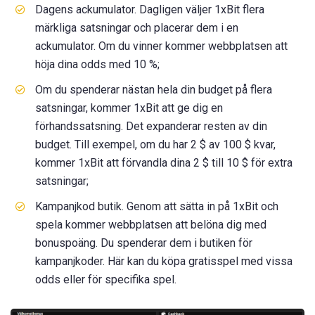
Dagens ackumulator. Dagligen väljer 1xBit flera
märkliga satsningar och placerar dem i en
ackumulator. Om du vinner kommer webbplatsen att
höja dina odds med 10 %;
Om du spenderar nästan hela din budget på flera
satsningar, kommer 1xBit att ge dig en
förhandssatsning. Det expanderar resten av din
budget. Till exempel, om du har 2 $ av 100 $ kvar,
kommer 1xBit att förvandla dina 2 $ till 10 $ för extra
satsningar;
Kampanjkod butik. Genom att sätta in på 1xBit och
spela kommer webbplatsen att belöna dig med
bonuspoäng. Du spenderar dem i butiken för
kampanjkoder. Här kan du köpa gratisspel med vissa
odds eller för specifika spel.