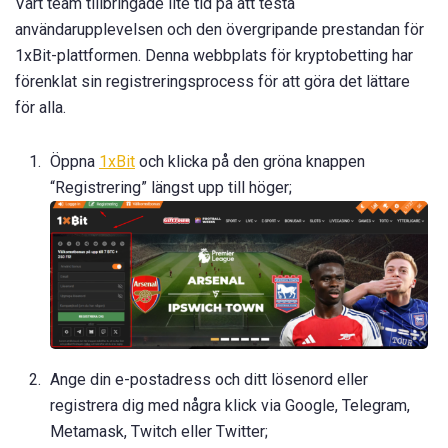
Vårt team tillbringade lite tid på att testa
användarupplevelsen och den övergripande prestandan för
1xBit-plattformen. Denna webbplats för kryptobetting har
förenklat sin registreringsprocess för att göra det lättare
för alla.
Öppna
1xBit
och klicka på den gröna knappen
“Registrering” längst upp till höger;
Ange din e-postadress och ditt lösenord eller
registrera dig med några klick via Google, Telegram,
Metamask, Twitch eller Twitter;