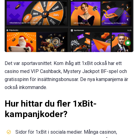
Det var sportavsnittet. Kom ihåg att 1xBit också har ett
casino med VIP Cashback, Mystery Jackpot BF-spel och
gratisspinn för insättningsbonusar. De nya kampanjerna är
också inkommande.
Hur hittar du fler 1xBit-
kampanjkoder?
Sidor för 1xBit i sociala medier. Många casinon,