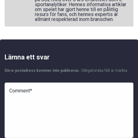
sportanalytiker. Hennes informativa artiklar
om spelet har gjort henne till en pålitlig
resurs för fans, och hennes expertis är
allmänt respekterad inom branschen.
Lämna ett svar
Din e-postadress kommer inte publiceras.
Obligatoriska fält är märkta
*