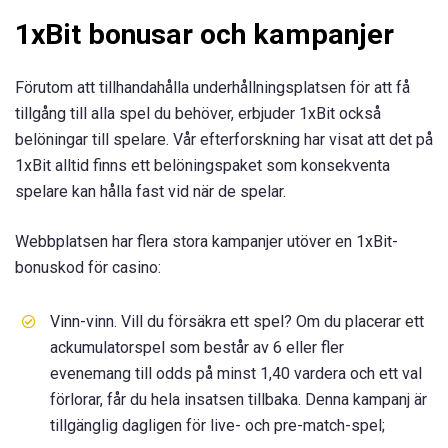
1xBit bonusar och kampanjer
Förutom att tillhandahålla underhållningsplatsen för att få
tillgång till alla spel du behöver, erbjuder 1xBit också
belöningar till spelare. Vår efterforskning har visat att det på
1xBit alltid finns ett belöningspaket som konsekventa
spelare kan hålla fast vid när de spelar.
Webbplatsen har flera stora kampanjer utöver en 1xBit-
bonuskod för casino:
Vinn-vinn. Vill du försäkra ett spel? Om du placerar ett
ackumulatorspel som består av 6 eller fler
evenemang till odds på minst 1,40 vardera och ett val
förlorar, får du hela insatsen tillbaka. Denna kampanj är
tillgänglig dagligen för live- och pre-match-spel;