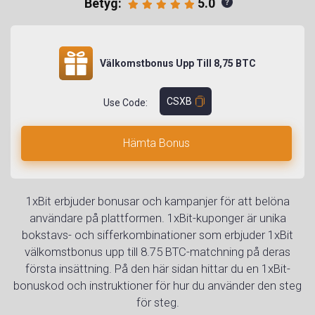
Betyg:
5.0
Välkomstbonus Upp Till 8,75 BTC
CSXB
Use Code:
Hämta Bonus
1xBit erbjuder bonusar och kampanjer för att belöna
användare på plattformen. 1xBit-kuponger är unika
bokstavs- och sifferkombinationer som erbjuder 1xBit
välkomstbonus upp till 8.75 BTC-matchning på deras
första insättning. På den här sidan hittar du en 1xBit-
bonuskod och instruktioner för hur du använder den steg
för steg.