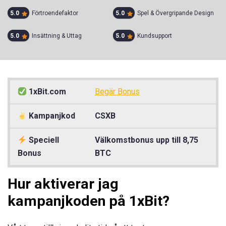
5.0
Förtroendefaktor
5.0
Spel & Övergripande Design
5.0
Insättning & Uttag
5.0
Kundsupport
1xBit.com
Begär Bonus
Kampanjkod
CSXB
Speciell
Välkomstbonus upp till 8,75
Bonus
BTC
Hur aktiverar jag
kampanjkoden på 1xBit?