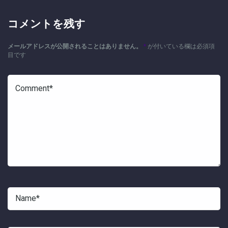
コメントを残す
メールアドレスが公開されることはありません。
*
が付いている欄は必須項
目です