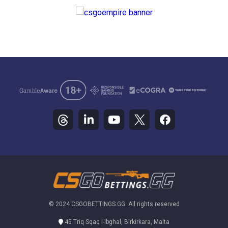
© 2024 CSGOBETTINGS.GG. All rights reserved
45 Triq Sqaq l-Ibghal, Birkirkara, Malta