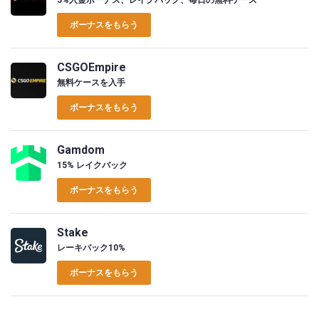
5%入金ボーナス、レイクバック、毎日の無料ケース
ボーナスをもらう
CSGOEmpire
無料ケースを入手
ボーナスをもらう
Gamdom
15% レイクバック
ボーナスをもらう
Stake
レーキバック10%
ボーナスをもらう