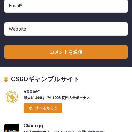
CSGOギャンブルサイト
Roobet
最大$1,000までの100%初回入金ボーナス
ボーナスをもらう
Clash.gg