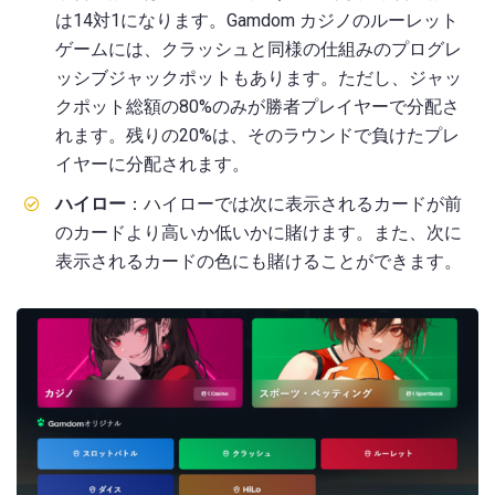
は14対1になります。Gamdom カジノのルーレット
ゲームには、クラッシュと同様の仕組みのプログレ
ッシブジャックポットもあります。ただし、ジャッ
クポット総額の80%のみが勝者プレイヤーで分配さ
れます。残りの20%は、そのラウンドで負けたプレ
イヤーに分配されます。
ハイロー
：ハイローでは次に表示されるカードが前
のカードより高いか低いかに賭けます。また、次に
表示されるカードの色にも賭けることができます。