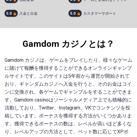
5.0
入金と出金
5.0
カスタマーサポート
Gamdom カジノとは？
Gamdom カジノは、ゲームをプレイしたり、様々なゲーム
に賭けて報酬を獲得することができるオンラインギャンブ
ルサイトです。このサイトは5年前から運営が開始されて
おり、ギャンダムカジノへ入金を行うと、そのお金はコイ
ンに交換され、各ゲームでギャンブルをすることができま
す。Gamdom casinoはソーシャルメディア上でも積極的に
活動しており、Twitter、Instagram、VKでコンテンツを投
稿しています。ボーナスを獲得する方法がいくつかありま
す。獲得できるボーナスの数は、レベルが高いほど多くな
り、レベルアップの方法として、ベット数に応じてXPポ