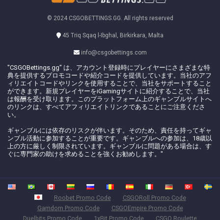
© 2024 CSGOBETTINGS.GG. All rights reserved
45 Triq Sqaq l-Ibghal, Birkirkara, Malta
info@csgobettings.com
"CSGOBettings.gg" は、アカウント登録時にプレイヤーにさまざまな特
典を提供するプロモコードや紹介コードを提供しています。当社のアフ
ィリエイトコードやリンクを使用することで、当社をサポートすること
ができます。新規プレイヤーをiGamingサイトに紹介することで、当社
は報酬を受け取ります。このプラットフォーム上のギャンブルサイトへ
のリンクは、すべてアフィリエイトリンクであることにご注意くださ
い。
ギャンブルには依存のリスクが伴います。そのため、責任を持ってギャ
ンブル活動に参加することが重要です。ギャンブルへの参加は、18歳以
上の方に厳しく制限されています。ギャンブルに問題がある場合は、す
ぐに専門家の助けを求めることを強くお勧めします。"
Roobet Promo Code
CSGORoll Promo Code
Gamdom Promo Code
CSGOEmpire Promo Code
Duelbits Promo Code
1xBit Promo Code
CSGO Roulette