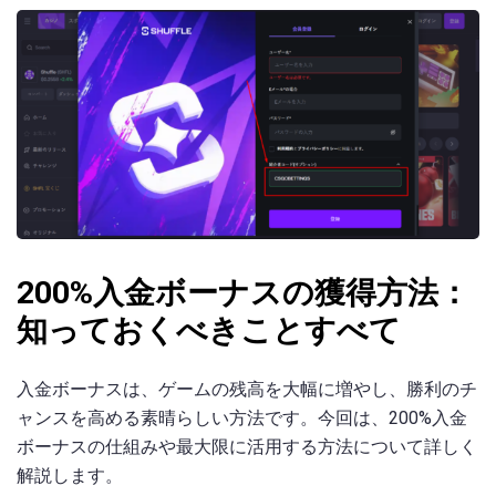
200%入金ボーナスの獲得方法：
知っておくべきことすべて
入金ボーナスは、ゲームの残高を大幅に増やし、勝利のチ
ャンスを高める素晴らしい方法です。今回は、200%入金
ボーナスの仕組みや最大限に活用する方法について詳しく
解説します。