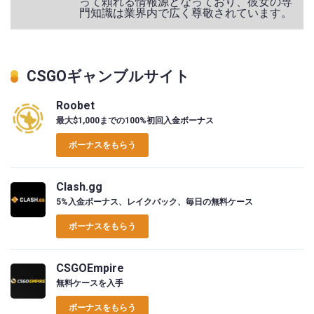
って頼れる情報源となっており、彼女の専
門知識は業界内で広く尊敬されています。
CSGOギャンブルサイト
Roobet
最大$1,000までの100%初回入金ボーナス
ボーナスをもらう
Clash.gg
5%入金ボーナス、レイクバック、毎日の無料ケース
ボーナスをもらう
CSGOEmpire
無料ケースを入手
ボーナスをもらう