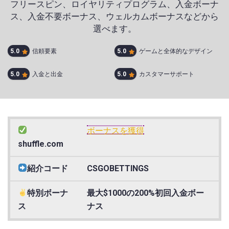
フリースピン、ロイヤリティプログラム、入金ボーナ
ス、入金不要ボーナス、ウェルカムボーナスなどから
選べます。
5.0
信頼要素
5.0
ゲームと全体的なデザイン
5.0
入金と出金
5.0
カスタマーサポート
ボーナスを獲得
shuffle.com
紹介コード
CSGOBETTINGS
特別ボーナ
最大$1000の200%初回入金ボー
ス
ナス