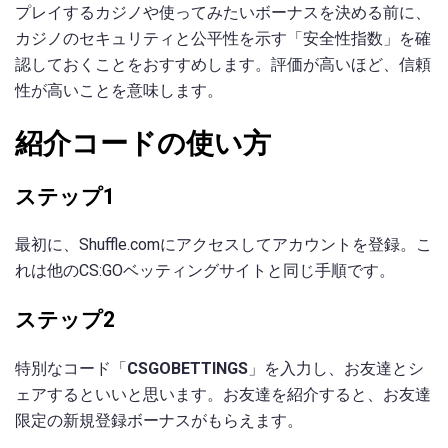
プレイするカジノや使ってみたいボーナスを決める前に、
カジノのセキュリティと公平性を示す「安全性指数」を確
認しておくことをおすすめします。評価が高いほど、信頼
性が高いことを意味します。
紹介コードの使い方
ステップ1
最初に、Shuffle.comにアクセスしてアカウントを登録。こ
れは他のCS:GOベッティングサイトと同じ手順です。
ステップ2
特別なコード「
CSGOBETTINGS
」を入力し、お友達とシ
ェアするといいと思います。お友達を紹介すると、お友達
限定の新規登録ボーナスがもらえます。