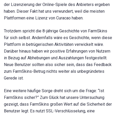
der Lizenzierung der Online-Spiele des Anbieters ergeben
haben. Dieser Fakt hat uns verwundert, weil die meisten
Plattformen eine Lizenz von Curacao haben.
Trotzdem spricht die 8-jährige Geschichte von FarmSkins
für sich selbst. Andernfalls wäre es Geschichte, wenn diese
Plattform in betrügerischen Aktivitäten verwickelt wäre.
Darüber hinaus haben wir positive Erfahrungen von Nutzern
in Bezug auf Abhebungen und Auszahlungen festgestellt.
Neue Benutzer sollten also sicher sein, dass das Feedback
zum FarmSkins-Betrug nichts weiter als unbegründetes
Gerede ist.
Eine weitere häufige Sorge dreht sich um die Frage: “Ist
FarmSkins sicher?” Zum Glück hat unsere Untersuchung
gezeigt, dass FarmSkins großen Wert auf die Sicherheit der
Benutzer legt. Es nutzt SSL-Verschlüsselung, eine