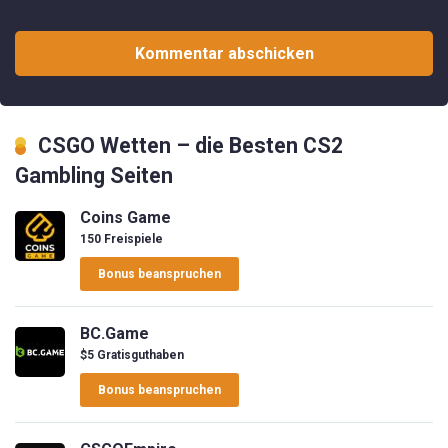
CSGO Wetten – die Besten CS2
Gambling Seiten
Coins Game
150 Freispiele
Bonus beanspruchen
BC.Game
$5 Gratisguthaben
Bonus beanspruchen