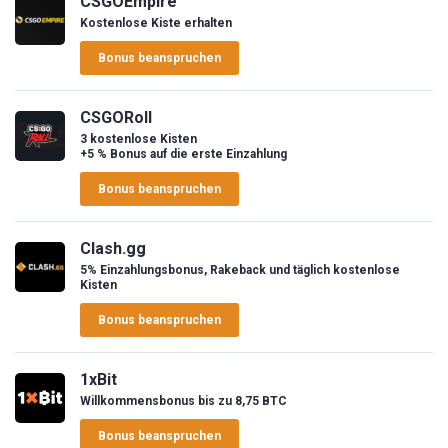
CSGOEmpire
Kostenlose Kiste erhalten
Bonus beanspruchen
CSGORoll
3 kostenlose Kisten
+5 % Bonus auf die erste Einzahlung
Bonus beanspruchen
Clash.gg
5% Einzahlungsbonus, Rakeback und täglich kostenlose
Kisten
Bonus beanspruchen
1xBit
Willkommensbonus bis zu 8,75 BTC
Bonus beanspruchen