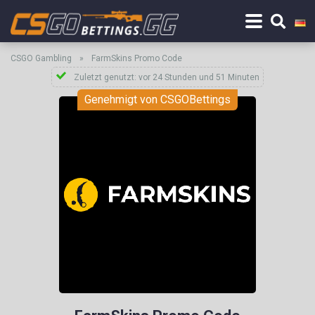
CSGO Gambling
»
FarmSkins Promo Code
Zuletzt genutzt: vor 24 Stunden und 51 Minuten
Genehmigt von CSGOBettings