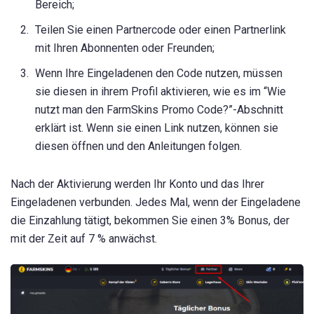
Bereich;
Teilen Sie einen Partnercode oder einen Partnerlink
mit Ihren Abonnenten oder Freunden;
Wenn Ihre Eingeladenen den Code nutzen, müssen
sie diesen in ihrem Profil aktivieren, wie es im “Wie
nutzt man den FarmSkins Promo Code?”-Abschnitt
erklärt ist. Wenn sie einen Link nutzen, können sie
diesen öffnen und den Anleitungen folgen.
Nach der Aktivierung werden Ihr Konto und das Ihrer
Eingeladenen verbunden. Jedes Mal, wenn der Eingeladene
die Einzahlung tätigt, bekommen Sie einen 3% Bonus, der
mit der Zeit auf 7 % anwächst.