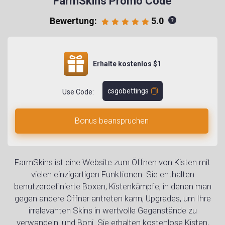
FarmSkins Promo Code
Bewertung:
5.0
Erhalte kostenlos $1
csgobettings
Use Code:
Bonus beanspruchen
FarmSkins ist eine Website zum Öffnen von Kisten mit
vielen einzigartigen Funktionen. Sie enthalten
benutzerdefinierte Boxen, Kistenkämpfe, in denen man
gegen andere Öffner antreten kann, Upgrades, um Ihre
irrelevanten Skins in wertvolle Gegenstände zu
verwandeln, und Boni. Sie erhalten kostenlose Kisten,