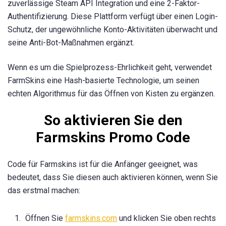
zuverlässige Steam API Integration und eine 2-Faktor-
Authentifizierung. Diese Plattform verfügt über einen Login-
Schutz, der ungewöhnliche Konto-Aktivitäten überwacht und
seine Anti-Bot-Maßnahmen ergänzt.
Wenn es um die Spielprozess-Ehrlichkeit geht, verwendet
FarmSkins eine Hash-basierte Technologie, um seinen
echten Algorithmus für das Öffnen von Kisten zu ergänzen.
So aktivieren Sie den
Farmskins Promo Code
Code für Farmskins ist für die Anfänger geeignet, was
bedeutet, dass Sie diesen auch aktivieren können, wenn Sie
das erstmal machen:
Öffnen Sie
farmskins.com
und klicken Sie oben rechts