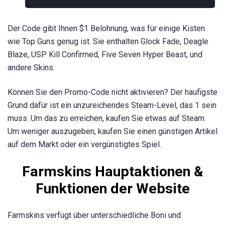
Der Code gibt Ihnen $1 Belohnung, was für einige Kisten
wie Top Guns genug ist. Sie enthalten Glock Fade, Deagle
Blaze, USP Kill Confirmed, Five Seven Hyper Beast, und
andere Skins.
Können Sie den Promo-Code nicht aktivieren? Der häufigste
Grund dafür ist ein unzureichendes Steam-Level, das 1 sein
muss. Um das zu erreichen, kaufen Sie etwas auf Steam.
Um weniger auszugeben, kaufen Sie einen günstigen Artikel
auf dem Markt oder ein vergünstigtes Spiel.
Farmskins Hauptaktionen &
Funktionen der Website
Farmskins verfügt über unterschiedliche Boni und