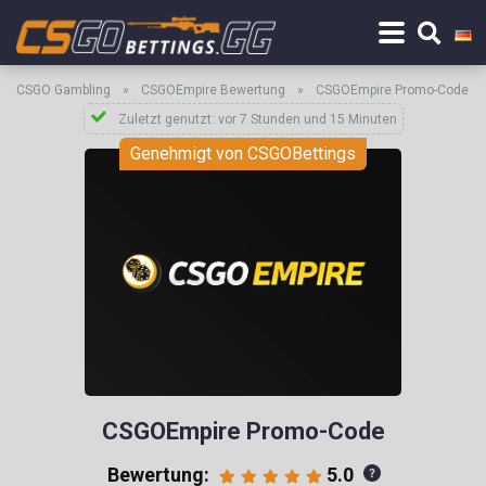
CSGO Gambling
»
CSGOEmpire Bewertung
»
CSGOEmpire Promo-Code
Zuletzt genutzt: vor 7 Stunden und 15 Minuten
Genehmigt von CSGOBettings
CSGOEmpire Promo-Code
Bewertung:
5.0