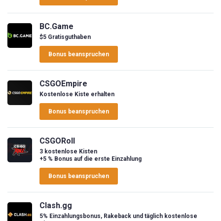
BC.Game
$5 Gratisguthaben
Bonus beanspruchen
CSGOEmpire
Kostenlose Kiste erhalten
Bonus beanspruchen
CSGORoll
3 kostenlose Kisten
+5 % Bonus auf die erste Einzahlung
Bonus beanspruchen
Clash.gg
5% Einzahlungsbonus, Rakeback und täglich kostenlose