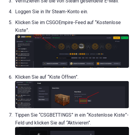
Verifizieren Sie die von Steam gesendete E-Mail.
Loggen Sie in Ihr Steam-Konto ein.
Klicken Sie im CSGOEmpire-Feed auf “Kostenlose
Kiste”.
Klicken Sie auf “Kiste Öffnen”.
Tippen Sie “CSGBETTINGS” in ein “Kostenlose Kiste”-
Feld und klicken Sie auf “Aktivieren”.