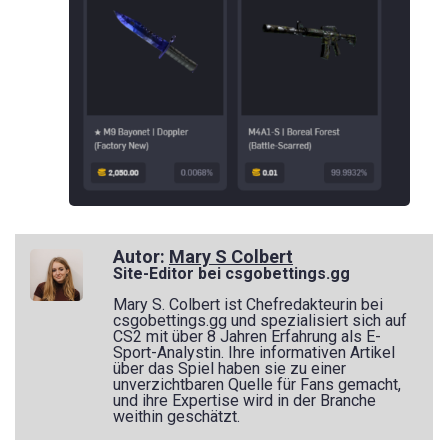
Autor:
Mary S Colbert
Site-Editor bei csgobettings.gg
Mary S. Colbert ist Chefredakteurin bei
csgobettings.gg und spezialisiert sich auf
CS2 mit über 8 Jahren Erfahrung als E-
Sport-Analystin. Ihre informativen Artikel
über das Spiel haben sie zu einer
unverzichtbaren Quelle für Fans gemacht,
und ihre Expertise wird in der Branche
weithin geschätzt.