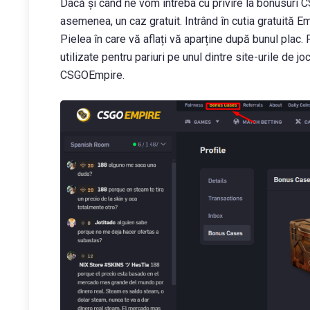
Dacă și când ne vom întreba cu privire la bonusuri C
asemenea, un caz gratuit. Intrând în cutia gratuită E
Pielea în care vă aflați vă aparține după bunul plac.
utilizate pentru pariuri pe unul dintre site-urile de 
CSGOEmpire.