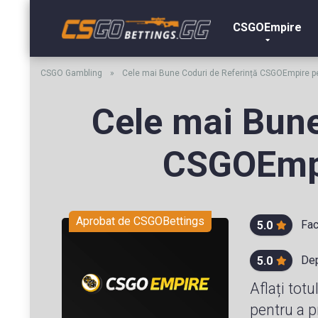
CSGOEmpire
CSGO Gambling
»
Cele mai Bune Coduri de Referință CSGOEmpire p
Cele mai Bune
CSGOEmpi
Aprobat de CSGOBettings
Fac
5.0
Dep
5.0
Aflați tot
pentru a p