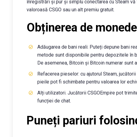
înregistrări și pur și simplu conectarea cu Steam vă
valoroasă CSGO sau un alt premiu gratuit.
Obținerea de moned
Adăugarea de bani reali: Puteți depune bani re
metode sunt disponibile pentru depozitele în ban
De asemenea, Bitcoin și Bitcoin numerar sunt 
Refacerea pieselor: cu ajutorul Steam, jucători
pieile pot fi schimbate pentru valoarea lor ech
Alți utilizatori. Jucătorii CSGOEmpire pot trimite
funcției de chat.
Puneți pariuri folosi