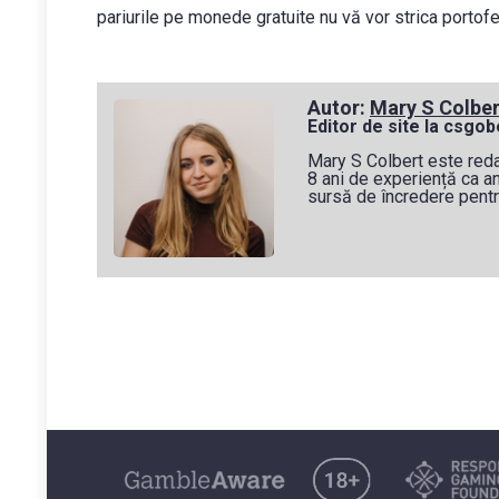
pariurile pe monede gratuite nu vă vor strica portofel
Autor:
Mary S Colber
Editor de site la csgo
Mary S Colbert este reda
8 ani de experiență ca an
sursă de încredere pentru