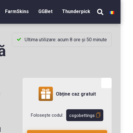
FarmSkins
GGBet
Thunderpick
Ultima utilizare: acum 8 ore și 50 minute
ă
l
Obține caz gratuit
Folosește codul:
csgobettings
d