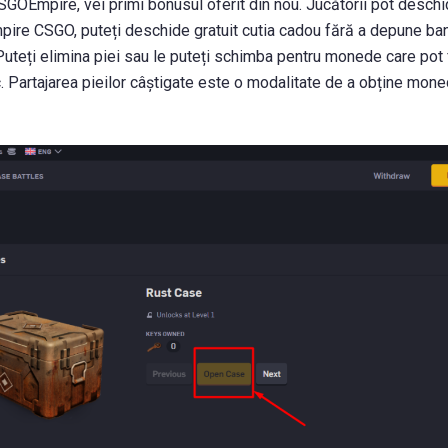
SGOEmpire, vei primi bonusul oferit din nou. Jucătorii pot deschi
mpire CSGO, puteți deschide gratuit cutia cadou fără a depune bani
 Puteți elimina piei sau le puteți schimba pentru monede care pot 
joc. Partajarea pieilor câștigate este o modalitate de a obține mone