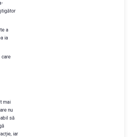
a-
știgător
rte a
a ia
e care
lt mai
care nu
babil să
ngă
acție, iar