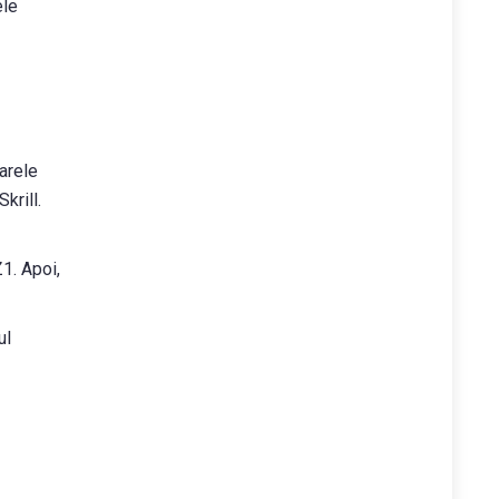
ele
arele
krill.
1. Apoi,
ul