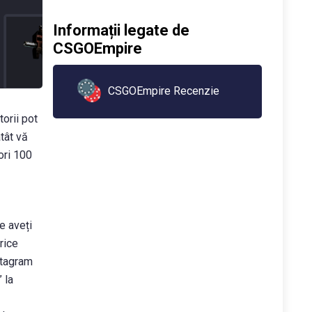
Informații legate de
CSGOEmpire
CSGOEmpire Recenzie
orii pot
tât vă
ori 100
e aveți
rice
stagram
 la