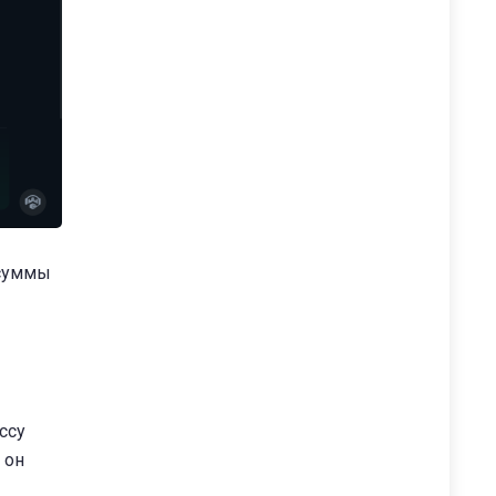
 суммы
ссу
 он