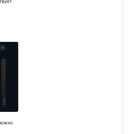
твует
 можно