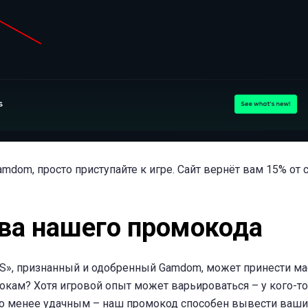
mdom, просто приступайте к игре. Сайт вернёт вам 15% от
а нашего промокода
GS», признанный и одобренный Gamdom, может принести ма
окам? Хотя игровой опыт может варьироваться – у кого-то
то менее удачным – наш промокод способен вывести ваши