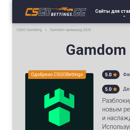
Сайты для ста
CSGO Gambling
»
Gamdom промокод 2026
Gamdom 
Одобрено CSGOBettings
Фа
5.0
Де
5.0
Разблоки
новым ре
и наслаж
Используй