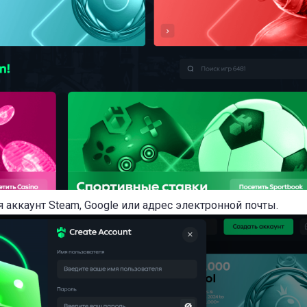
 аккаунт Steam, Google или адрес электронной почты.