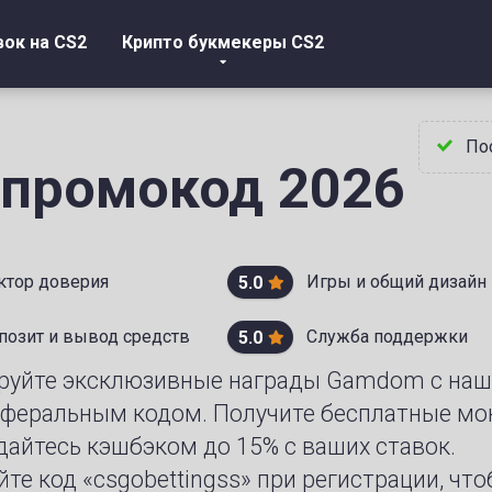
вок на CS2
Крипто букмекеры CS2
Пос
промокод 2026
ктор доверия
Игры и общий дизайн
5.0
позит и вывод средств
Служба поддержки
5.0
руйте эксклюзивные награды Gamdom с на
феральным кодом. Получите бесплатные мо
дайтесь кэшбэком до 15% с ваших ставок.
те код «csgobettingss» при регистрации, чт