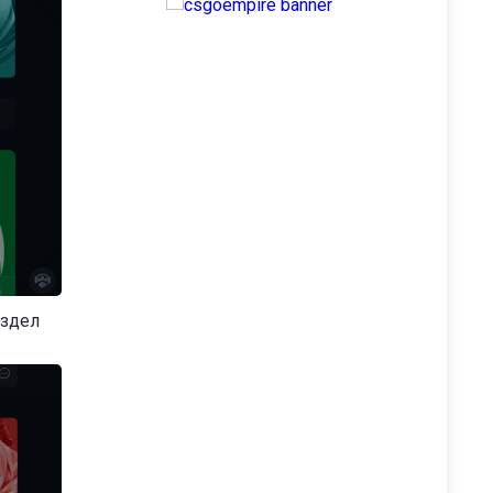
аздел