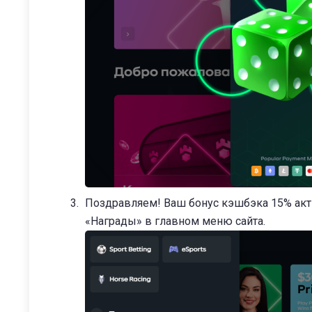
Поздравляем! Ваш бонус кэшбэка 15% акт
«Награды» в главном меню сайта.