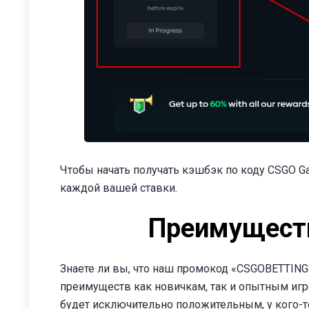
Чтобы начать получать кэшбэк по коду CSGO Ga
каждой вашей ставки.
Преимуществ
Знаете ли вы, что наш промокод «CSGOBETTIN
преимуществ как новичкам, так и опытным игр
будет исключительно положительным, у кого-