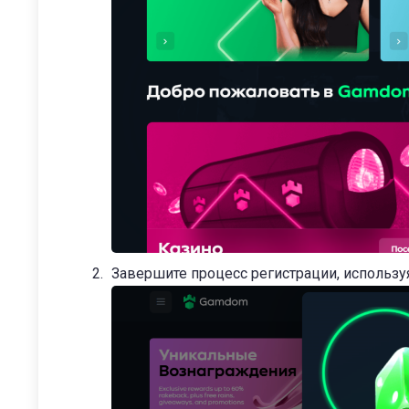
Завершите процесс регистрации, используя