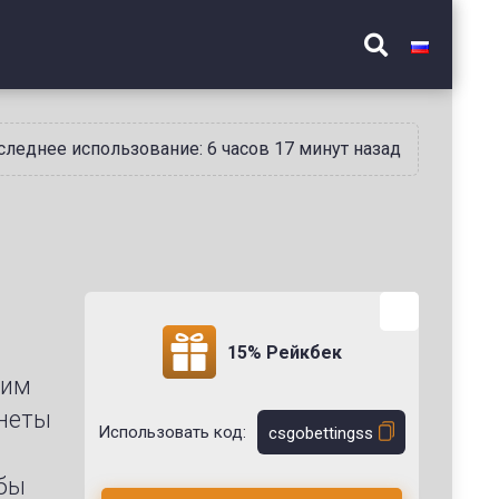
леднее использование: 6 часов 17 минут назад
15% Рейкбек
шим
неты
Использовать код:
csgobettingss
обы