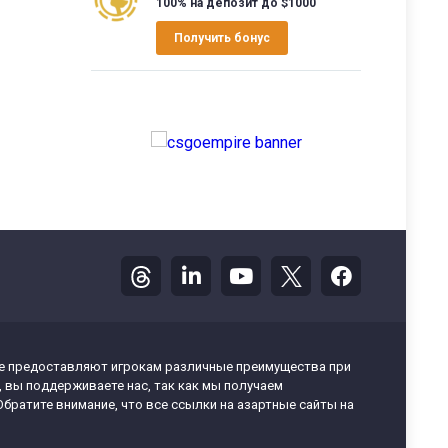
100% на депозит до $1000
Получить бонус
ые предоставляют игрокам различные преимущества при
, вы поддерживаете нас, так как мы получаем
Обратите внимание, что все ссылки на азартные сайты на