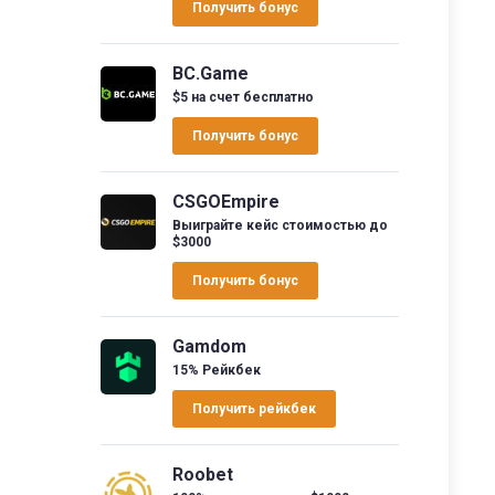
Получить бонус
BC.Game
$5 на счет бесплатно
Получить бонус
CSGOEmpire
Выиграйте кейс стоимостью до
$3000
Получить бонус
Gamdom
15% Рейкбек
Получить рейкбек
Roobet