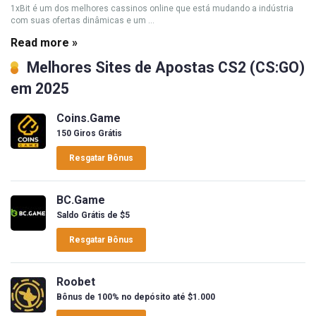
1xBit é um dos melhores cassinos online que está mudando a indústria
com suas ofertas dinâmicas e um ...
Read more »
Melhores Sites de Apostas CS2 (CS:GO)
em 2025
Coins.Game
150 Giros Grátis
Resgatar Bônus
BC.Game
Saldo Grátis de $5
Resgatar Bônus
Roobet
Bônus de 100% no depósito até $1.000