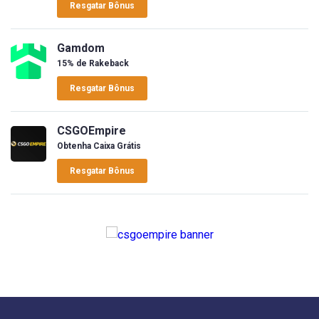
Resgatar Bônus
Gamdom
15% de Rakeback
Resgatar Bônus
CSGOEmpire
Obtenha Caixa Grátis
Resgatar Bônus