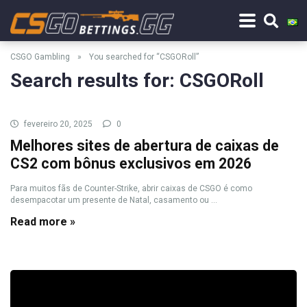
CSGO Gambling
»
You searched for “CSGORoll”
Search results for: CSGORoll
fevereiro 20, 2025
0
Melhores sites de abertura de caixas de
CS2 com bônus exclusivos em 2026
Para muitos fãs de Counter-Strike, abrir caixas de CSGO é como
desempacotar um presente de Natal, casamento ou ...
Read more »