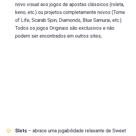
novo visual aos jogos de apostas clássicos (roleta,
keno, etc.) ou projetos completamente novos (Tome
of Life, Scarab Spin, Diamonds, Blue Samurai, etc.).
Todos os jogos Originais são exclusivos e não
podem ser encontrados em outros sites;
Slots
– abrace uma jogabilidade relaxante de Sweet