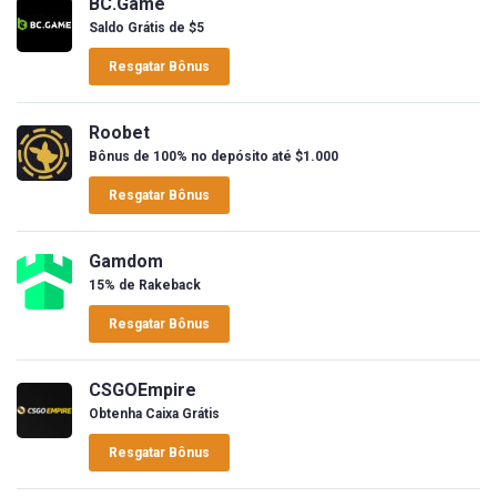
BC.Game
Saldo Grátis de $5
Resgatar Bônus
Roobet
Bônus de 100% no depósito até $1.000
Resgatar Bônus
Gamdom
15% de Rakeback
Resgatar Bônus
CSGOEmpire
Obtenha Caixa Grátis
Resgatar Bônus