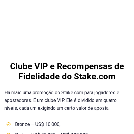
Clube VIP e Recompensas de
Fidelidade do Stake.com
Há mais uma promoção do Stake.com para jogadores e
apostadores. É um clube VIP. Ele é dividido em quatro
níveis, cada um exigindo um certo valor de aposta:
Bronze – US$ 10.000;