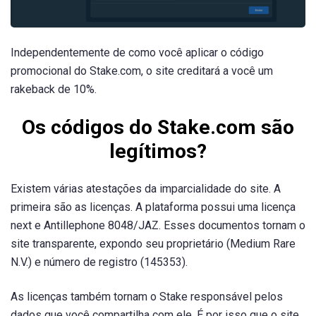
Independentemente de como você aplicar o código
promocional do Stake.com, o site creditará a você um
rakeback de 10%.
Os códigos do Stake.com são
legítimos?
Existem várias atestações da imparcialidade do site. A
primeira são as licenças. A plataforma possui uma licença
next e Antillephone 8048/JAZ. Esses documentos tornam o
site transparente, expondo seu proprietário (Medium Rare
N.V.) e número de registro (145353).
As licenças também tornam o Stake responsável pelos
dados que você compartilha com ele. É por isso que o site