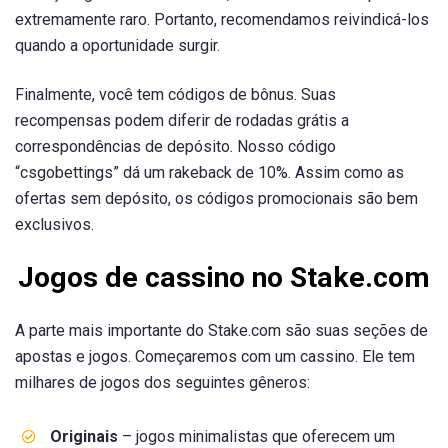
extremamente raro. Portanto, recomendamos reivindicá-los
quando a oportunidade surgir.
Finalmente, você tem códigos de bônus. Suas
recompensas podem diferir de rodadas grátis a
correspondências de depósito. Nosso código
“csgobettings” dá um rakeback de 10%. Assim como as
ofertas sem depósito, os códigos promocionais são bem
exclusivos.
Jogos de cassino no Stake.com
A parte mais importante do Stake.com são suas seções de
apostas e jogos. Começaremos com um cassino. Ele tem
milhares de jogos dos seguintes gêneros:
Originais
– jogos minimalistas que oferecem um