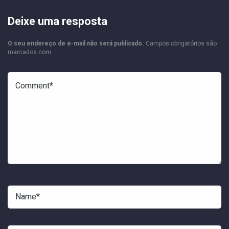
Deixe uma resposta
O seu endereço de e-mail não será publicado.
Campos obrigatórios são
marcados com
*