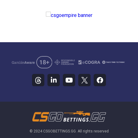
© 2024 CSGOBETTINGS.GG. All rights reserved