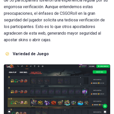
de 50 participantes tuvieron una experiencia regular por su
engorrosa verificación. Aunque entendemos estas
preocupaciones, el énfases de CSGORoll en la gran
seguridad del jugador solicita una tediosa verificación de
los participantes. Esto es lo que otros apostadores
agradecen de esta web, generando mayor seguridad al
apostar skins o abrir cajas.
Variedad de Juego