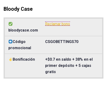
Bloody Case
Reclamar bono
bloodycase.com
Código
CSGOBETTINGS70
promocional
Bonificación
+$0.7 en saldo + 38% en el
primer depósito + 5 cajas
gratis