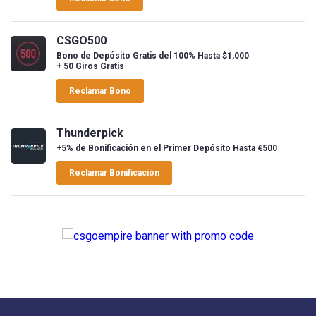
CSGO500
Bono de Depósito Gratis del 100% Hasta $1,000
+ 50 Giros Gratis
Reclamar Bono
Thunderpick
+5% de Bonificación en el Primer Depósito Hasta €500
Reclamar Bonificación