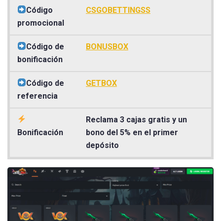
Código
CSGOBETTINGSS
promocional
Código de
BONUSBOX
bonificación
Código de
GETBOX
referencia
Reclama 3 cajas gratis y un
Bonificación
bono del 5% en el primer
depósito