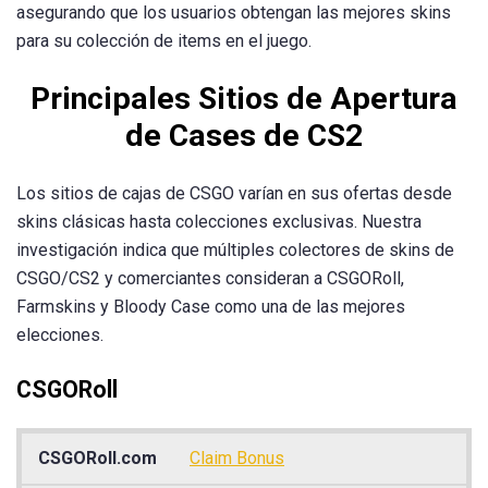
asegurando que los usuarios obtengan las mejores skins
para su colección de items en el juego.
Principales Sitios de Apertura
de Cases de CS2
Los sitios de cajas de CSGO varían en sus ofertas desde
skins clásicas hasta colecciones exclusivas. Nuestra
investigación indica que múltiples colectores de skins de
CSGO/CS2 y comerciantes consideran a CSGORoll,
Farmskins y Bloody Case como una de las mejores
elecciones.
CSGORoll
CSGORoll.com
Claim Bonus