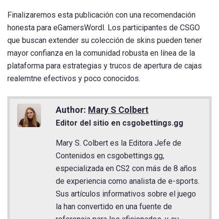
Finalizaremos esta publicación con una recomendación
honesta para eGamersWordl. Los participantes de CSGO
que buscan extender su colección de skins pueden tener
mayor confianza en la comunidad robusta en línea de la
plataforma para estrategias y trucos de apertura de cajas
realemtne efectivos y poco conocidos.
Author:
Mary S Colbert
Editor del sitio en csgobettings.gg
Mary S. Colbert es la Editora Jefe de
Contenidos en csgobettings.gg,
especializada en CS2 con más de 8 años
de experiencia como analista de e-sports.
Sus artículos informativos sobre el juego
la han convertido en una fuente de