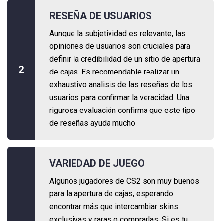
RESEÑA DE USUARIOS
Aunque la subjetividad es relevante, las
opiniones de usuarios son cruciales para
definir la credibilidad de un sitio de apertura
2
de cajas. Es recomendable realizar un
exhaustivo analisis de las reseñas de los
usuarios para confirmar la veracidad. Una
rigurosa evaluación confirma que este tipo
de reseñas ayuda mucho
VARIEDAD DE JUEGO
Algunos jugadores de CS2 son muy buenos
para la apertura de cajas, esperando
encontrar más que intercambiar skins
exclusivas y raras o comprarlas. Si es tu