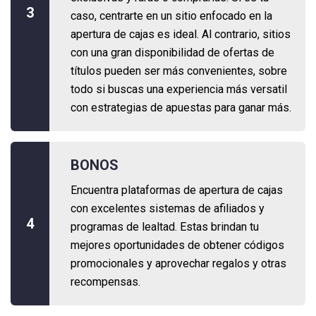
3
caso, centrarte en un sitio enfocado en la
apertura de cajas es ideal. Al contrario, sitios
con una gran disponibilidad de ofertas de
títulos pueden ser más convenientes, sobre
todo si buscas una experiencia más versatil
con estrategias de apuestas para ganar más.
BONOS
Encuentra plataformas de apertura de cajas
con excelentes sistemas de afiliados y
4
programas de lealtad. Estas brindan tu
mejores oportunidades de obtener códigos
promocionales y aprovechar regalos y otras
recompensas.