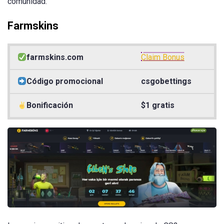
comunidad.
Farmskins
farmskins.com
Claim Bonus
Código promocional
csgobettings
Bonificación
$1 gratis