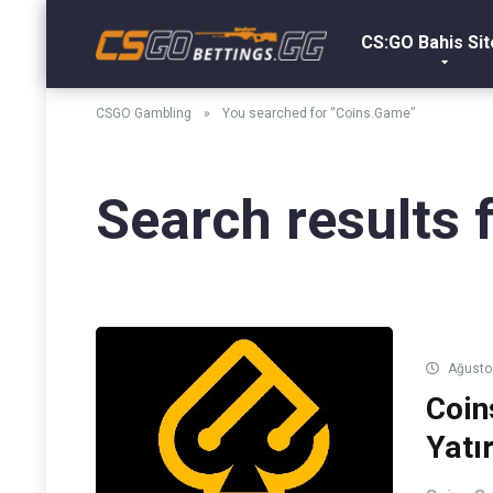
CS:GO Bahis Sit
CSGO Gambling
»
You searched for “Coins.Game”
Search results 
Ağusto
Coin
Yatı