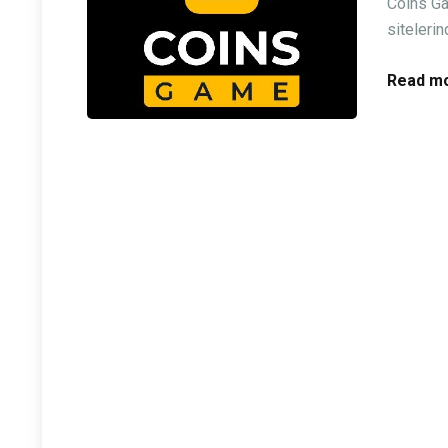
Coins Ga
sitelerin
Read mo