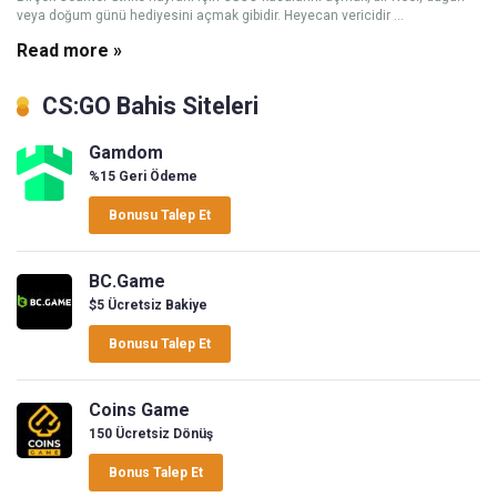
veya doğum günü hediyesini açmak gibidir. Heyecan vericidir ...
Read more »
CS:GO Bahis Siteleri
Gamdom
%15 Geri Ödeme
Bonusu Talep Et
BC.Game
$5 Ücretsiz Bakiye
Bonusu Talep Et
Coins Game
150 Ücretsiz Dönüş
Bonus Talep Et