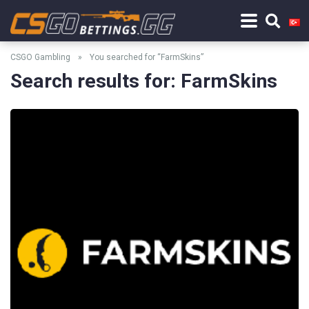
CSGO Gambling
»
You searched for “FarmSkins”
Search results for: FarmSkins