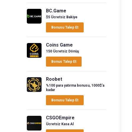
BC.Game
$5 Ücretsiz Bakiye
Bonusu Talep Et
Coins Game
150 Ücretsiz Dönüş
Bonus Talep Et
Roobet
%100 para yatırma bonusu, 1000$'a
kadar
Bonusu Talep Et
CSGOEmpire
Ücretsiz Kasa Al