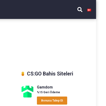
CS:GO Bahis Siteleri
Gamdom
%15 Geri Ödeme
Bonusu Talep Et