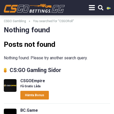
CSGO Gambling
»
You searched for “CSGORoll”
Nothing found
Posts not found
Nothing found. Please try another search query.
CS:GO Gamling Sidor
CSGOEmpire
Få Gratis Låda
Hämta Bonus
BC.Game