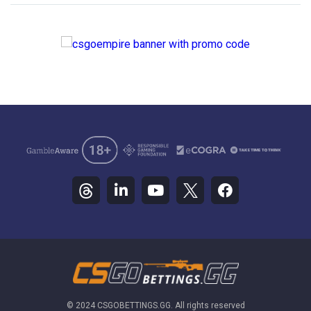
© 2024 CSGOBETTINGS.GG. All rights reserved