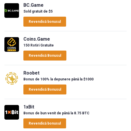
BC.Game
Sold gratuit de $5
Revendică bonusul
Coins.Game
150 Rotiri Gratuite
Revendică Bonusul
Roobet
Bonus de 100% la depunere până la $1000
Revendică Bonusul
1xBit
Bonus de bun venit de până la 8.75 BTC
Revendică bonusul