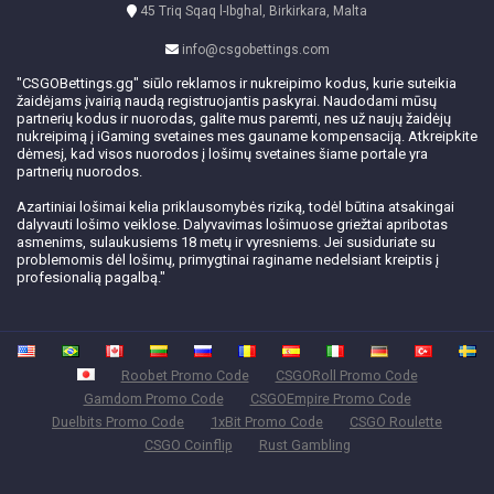
45 Triq Sqaq l-Ibghal, Birkirkara, Malta
info@csgobettings.com
"CSGOBettings.gg" siūlo reklamos ir nukreipimo kodus, kurie suteikia
žaidėjams įvairią naudą registruojantis paskyrai. Naudodami mūsų
partnerių kodus ir nuorodas, galite mus paremti, nes už naujų žaidėjų
nukreipimą į iGaming svetaines mes gauname kompensaciją. Atkreipkite
dėmesį, kad visos nuorodos į lošimų svetaines šiame portale yra
partnerių nuorodos.
Azartiniai lošimai kelia priklausomybės riziką, todėl būtina atsakingai
dalyvauti lošimo veiklose. Dalyvavimas lošimuose griežtai apribotas
asmenims, sulaukusiems 18 metų ir vyresniems. Jei susiduriate su
problemomis dėl lošimų, primygtinai raginame nedelsiant kreiptis į
profesionalią pagalbą."
Roobet Promo Code
CSGORoll Promo Code
Gamdom Promo Code
CSGOEmpire Promo Code
Duelbits Promo Code
1xBit Promo Code
CSGO Roulette
CSGO Coinflip
Rust Gambling