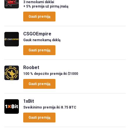
3 nemokami dėklai
+ 5% premija už pirmą įnašą
Gauti premiją
CSGOEmpire
Gauk nemokamą dėklą
Gauti premiją
Roobet
100 % depozito premija iki $1000
Gauti premiją
1xBit
Sveikinimo premija iki 8.75 BTC
Gauti premiją