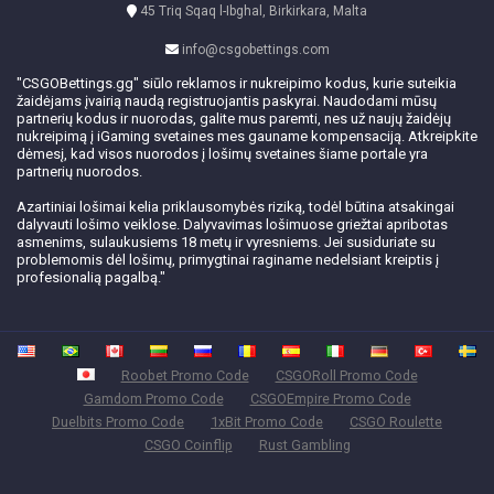
45 Triq Sqaq l-Ibghal, Birkirkara, Malta
info@csgobettings.com
"CSGOBettings.gg" siūlo reklamos ir nukreipimo kodus, kurie suteikia
žaidėjams įvairią naudą registruojantis paskyrai. Naudodami mūsų
partnerių kodus ir nuorodas, galite mus paremti, nes už naujų žaidėjų
nukreipimą į iGaming svetaines mes gauname kompensaciją. Atkreipkite
dėmesį, kad visos nuorodos į lošimų svetaines šiame portale yra
partnerių nuorodos.
Azartiniai lošimai kelia priklausomybės riziką, todėl būtina atsakingai
dalyvauti lošimo veiklose. Dalyvavimas lošimuose griežtai apribotas
asmenims, sulaukusiems 18 metų ir vyresniems. Jei susiduriate su
problemomis dėl lošimų, primygtinai raginame nedelsiant kreiptis į
profesionalią pagalbą."
Roobet Promo Code
CSGORoll Promo Code
Gamdom Promo Code
CSGOEmpire Promo Code
Duelbits Promo Code
1xBit Promo Code
CSGO Roulette
CSGO Coinflip
Rust Gambling