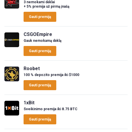
3 nemokami dėklai
+ 5% premija už pirmą įnašą
Gauti premiją
CSGOEmpire
Gauk nemokamą dėklą
Gauti premiją
Roobet
100 % depozito premija iki $1000
Gauti premiją
1xBit
Sveikinimo premija iki 8.75 BTC
Gauti premiją