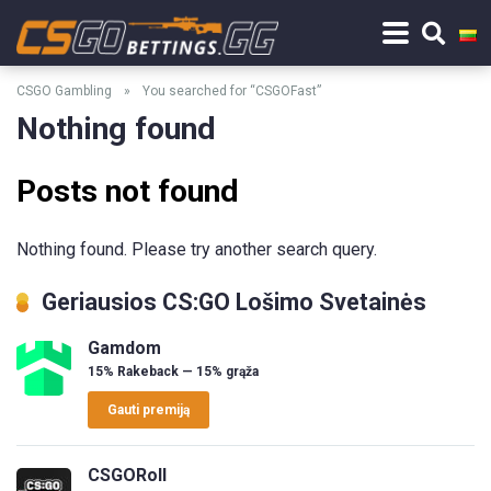
CSGO Gambling
»
You searched for “CSGOFast”
Nothing found
Posts not found
Nothing found. Please try another search query.
Geriausios CS:GO Lošimo Svetainės
Gamdom
15% Rakeback — 15% grąža
Gauti premiją
CSGORoll