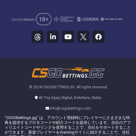
© 2024 CSGOBETTINGS.GG. All rights reserved
45 Triq Sqaq l-Ibghal, Birkirkara, Malta
info@csgobettings.com
"CSGOBettings.gg" は、アカウント登録時にプレイヤーにさまざまな特
典を提供するプロモコードや紹介コードを提供しています。当社のアフ
ィリエイトコードやリンクを使用することで、当社をサポートすること
ができます。新規プレイヤーをiGamingサイトに紹介することで、当社