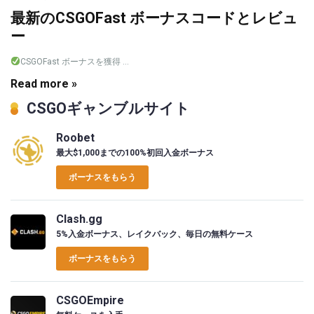
最新のCSGOFast ボーナスコードとレビュ
ー
CSGOFast ボーナスを獲得 ...
Read more »
CSGOギャンブルサイト
Roobet
最大$1,000までの100%初回入金ボーナス
ボーナスをもらう
Clash.gg
5%入金ボーナス、レイクバック、毎日の無料ケース
ボーナスをもらう
CSGOEmpire