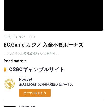
3月 30, 2022
0
BC.Game カジノ 入金不要ボーナス
トップクラスの暗号通貨カジノに無料で ...
Read more »
CSGOギャンブルサイト
Roobet
最大$1,000までの100%初回入金ボーナス
ボーナスをもらう