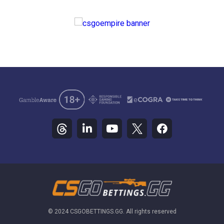
© 2024 CSGOBETTINGS.GG. All rights reserved