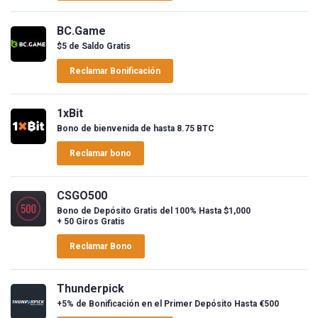
BC.Game
$5 de Saldo Gratis
Reclamar Bonificación
1xBit
Bono de bienvenida de hasta 8.75 BTC
Reclamar bono
CSGO500
Bono de Depósito Gratis del 100% Hasta $1,000
+ 50 Giros Gratis
Reclamar Bono
Thunderpick
+5% de Bonificación en el Primer Depósito Hasta €500