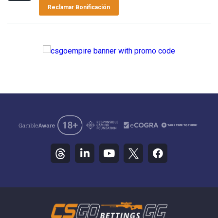
Reclamar Bonificación