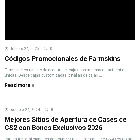
febrero 24, 2025
0
Códigos Promocionales de Farmskins
Farmskins es un sitio de apertura de cajas con muchas características
únicas. Desde cajas customizadas, batallas de cajas ...
Read more »
octubre 24, 2024
0
Mejores Sitios de Apertura de Cases de
CS2 con Bonos Exclusivos 2026
Para muchos aficioandos de Counter-Strike, abrir cajas de CSGO es como